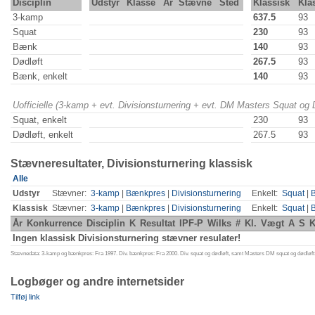
Disciplin
Udstyr
Klasse
År
Stævne
Sted
Klassisk
Kla
3-kamp
637.5
93
Squat
230
93
Bænk
140
93
Dødløft
267.5
93
Bænk, enkelt
140
93
Uofficielle (3-kamp + evt. Divisionsturnering + evt. DM Masters Squat og
Squat, enkelt
230
93
Dødløft, enkelt
267.5
93
Stævneresultater, Divisionsturnering klassisk
Alle
Udstyr
Stævner:
3-kamp
|
Bænkpres
|
Divisionsturnering
Enkelt:
Squat
|
Klassisk
Stævner:
3-kamp
|
Bænkpres
|
Divisionsturnering
Enkelt:
Squat
|
År
Konkurrence
Disciplin
K
Resultat
IPF-P
Wilks
#
Kl.
Vægt
A
S
K
Ingen klassisk Divisionsturnering stævner resulater!
Stævnedata: 3-kamp og bænkpres: Fra 1997. Div. bænkpres: Fra 2000. Div. squat og dødløft, samt Masters DM squat og dødløft:
Logbøger og andre internetsider
Tilføj link