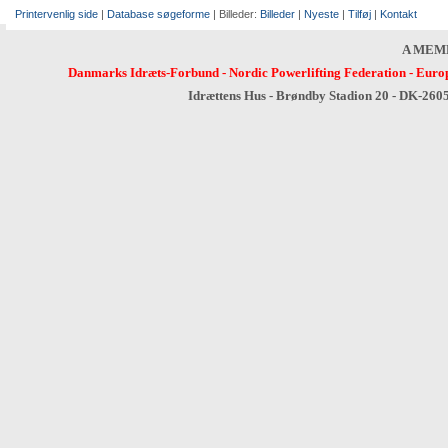
Printervenlig side
|
Database søgeforme
| Billeder:
Billeder
|
Nyeste
|
Tilføj
|
Kontakt
A MEM
Danmarks Idræts-Forbund
-
Nordic Powerlifting Federation
-
Europ
Idrættens Hus - Brøndby Stadion 20 - DK-260