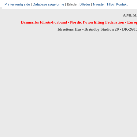
Printervenlig side
|
Database søgeforme
| Billeder:
Billeder
|
Nyeste
|
Tilføj
|
Kontakt
A MEM
Danmarks Idræts-Forbund
-
Nordic Powerlifting Federation
-
Europ
Idrættens Hus - Brøndby Stadion 20 - DK-260