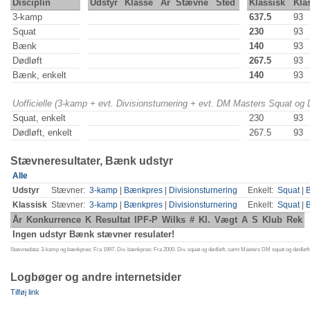
Disciplin
Udstyr
Klasse
År
Stævne
Sted
Klassisk
Kla
3-kamp
637.5
93
Squat
230
93
Bænk
140
93
Dødløft
267.5
93
Bænk, enkelt
140
93
Uofficielle (3-kamp + evt. Divisionsturnering + evt. DM Masters Squat og
Squat, enkelt
230
93
Dødløft, enkelt
267.5
93
Stævneresultater, Bænk udstyr
Alle
Udstyr
Stævner:
3-kamp
|
Bænkpres
|
Divisionsturnering
Enkelt:
Squat
|
Klassisk
Stævner:
3-kamp
|
Bænkpres
|
Divisionsturnering
Enkelt:
Squat
|
År
Konkurrence
K
Resultat
IPF-P
Wilks
#
Kl.
Vægt
A
S
Klub
Rek
Ingen udstyr Bænk stævner resulater!
Stævnedata: 3-kamp og bænkpres: Fra 1997. Div. bænkpres: Fra 2000. Div. squat og dødløft, samt Masters DM squat og dødløft:
Logbøger og andre internetsider
Tilføj link