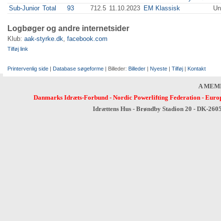
Sub-Junior
Total
93
712.5
11.10.2023
EM Klassisk
Un
Logbøger og andre internetsider
Klub:
aak-styrke.dk
,
facebook.com
Tilføj link
Printervenlig side
|
Database søgeforme
| Billeder:
Billeder
|
Nyeste
|
Tilføj
|
Kontakt
A MEM
Danmarks Idræts-Forbund
-
Nordic Powerlifting Federation
-
Europ
Idrættens Hus - Brøndby Stadion 20 - DK-260