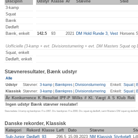
Disciplin
Udstyr
Klasse
År
Stævne
Sted
3-kamp
Squat
Bænk
Dødløft
Bænk, enkelt
142.5
93
2021
DM Hold Runde 3, Vest
Horsens 
Uofficielle (3-kamp + evt. Divisionsturnering + evt. DM Masters Squat og
Squat, enkelt
Dødløft, enkelt
Stævneresultater, Bænk udstyr
Alle
Udstyr
Stævner:
3-kamp
|
Bænkpres
|
Divisionsturnering
Enkelt:
Squat
|
Klassisk
Stævner:
3-kamp
|
Bænkpres
|
Divisionsturnering
Enkelt:
Squat
|
År
Konkurrence
K
Resultat
IPF-P
Wilks
#
Kl.
Vægt
A
S
Klub
Rek
Ingen udstyr Bænk stævner resulater!
Stævnedata: 3-kamp og bænkpres: Fra 1997. Div. bænkpres: Fra 2000. Div. squat og dødløft, samt Masters DM squat og dødløft:
Danske rekorder, Klassisk
Kategori
Rekord
Klasse
Løft
Dato
Stævne
St
Sub-Junior
Dødløft
93
296.5
15.09.2023
NM Klassisk Styrkeløft
Li