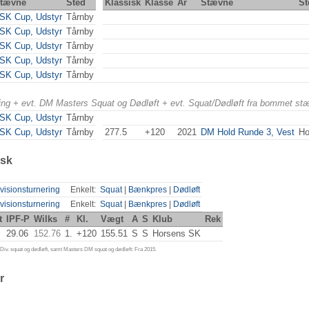
tævne
Sted
Klassisk
Klasse
År
Stævne
St
SK Cup, Udstyr
Tårnby
SK Cup, Udstyr
Tårnby
SK Cup, Udstyr
Tårnby
SK Cup, Udstyr
Tårnby
SK Cup, Udstyr
Tårnby
ering + evt. DM Masters Squat og Dødløft + evt. Squat/Dødløft fra bommet st
SK Cup, Udstyr
Tårnby
SK Cup, Udstyr
Tårnby
277.5
+120
2021
DM Hold Runde 3, Vest
Ho
isk
visionsturnering
Enkelt:
Squat
|
Bænkpres
|
Dødløft
visionsturnering
Enkelt:
Squat
|
Bænkpres
|
Dødløft
t
IPF-P
Wilks
#
Kl.
Vægt
A
S
Klub
Rek
29.06
152.76
1.
+120
155.51
S
S
Horsens SK
iv. squat og dødløft, samt Masters DM squat og dødløft: Fra 2015.
r