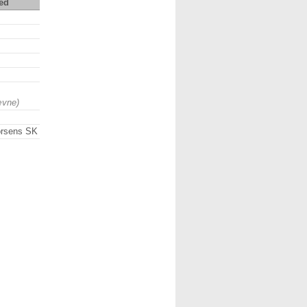
ed
ævne)
rsens SK