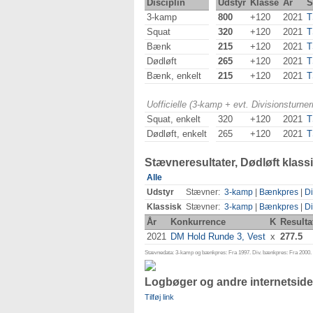
Disciplin
Udstyr
Klasse
År
S
3-kamp
800
+120
2021
T
Squat
320
+120
2021
T
Bænk
215
+120
2021
T
Dødløft
265
+120
2021
T
Bænk, enkelt
215
+120
2021
T
Uofficielle (3-kamp + evt. Divisionsturn
Squat, enkelt
320
+120
2021
T
Dødløft, enkelt
265
+120
2021
T
Stævneresultater, Dødløft klass
Alle
Udstyr
Stævner:
3-kamp
|
Bænkpres
|
Di
Klassisk
Stævner:
3-kamp
|
Bænkpres
|
Di
År
Konkurrence
K
Resulta
2021
DM Hold Runde 3, Vest
x
277.5
Stævnedata: 3-kamp og bænkpres: Fra 1997. Div. bænkpres: Fra 2000. D
Logbøger og andre internetside
Tilføj link