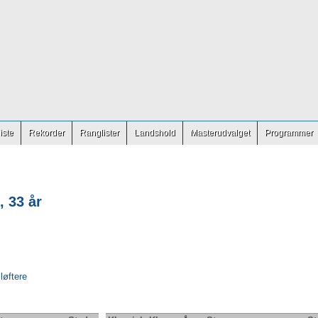
iste
Rekorder
Ranglister
Landshold
Masterudvalget
Programmer
, 33 år
 løftere