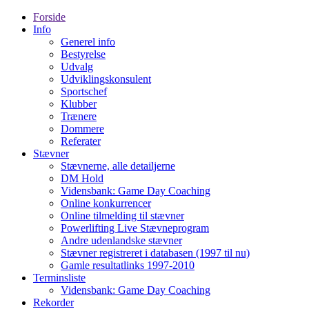
Forside
Info
Generel info
Bestyrelse
Udvalg
Udviklingskonsulent
Sportschef
Klubber
Trænere
Dommere
Referater
Stævner
Stævnerne, alle detailjerne
DM Hold
Vidensbank: Game Day Coaching
Online konkurrencer
Online tilmelding til stævner
Powerlifting Live Stævneprogram
Andre udenlandske stævner
Stævner registreret i databasen (1997 til nu)
Gamle resultatlinks 1997-2010
Terminsliste
Vidensbank: Game Day Coaching
Rekorder