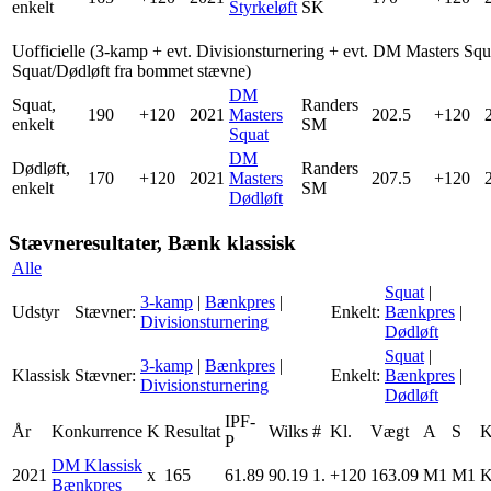
enkelt
Styrkeløft
SK
Uofficielle (3-kamp + evt. Divisionsturnering + evt. DM Masters Squ
Squat/Dødløft fra bommet stævne)
DM
Squat,
Randers
190
+120
2021
Masters
202.5
+120
enkelt
SM
Squat
DM
Dødløft,
Randers
170
+120
2021
Masters
207.5
+120
enkelt
SM
Dødløft
Stævneresultater, Bænk klassisk
Alle
Squat
|
3-kamp
|
Bænkpres
|
Udstyr
Stævner:
Enkelt:
Bænkpres
|
Divisionsturnering
Dødløft
Squat
|
3-kamp
|
Bænkpres
|
Klassisk
Stævner:
Enkelt:
Bænkpres
|
Divisionsturnering
Dødløft
IPF-
År
Konkurrence
K
Resultat
Wilks
#
Kl.
Vægt
A
S
K
P
DM Klassisk
2021
x
165
61.89
90.19
1.
+120
163.09
M1
M1
K
Bænkpres