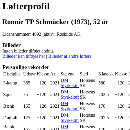
Løfterprofil
Ronnie TP Schmücker (1973), 52 år
Licensnummer: 4092 (aktiv), Roskilde AK
Billeder
Ingen billeder tilføjet endnu.
Billeder kan tilføjes her
|
Billeder af andre løftere
Personlige rekorder
Disciplin
Udstyr
Klasse
År
Stævne
Sted
Klassisk
Klasse
DM
Horsens
3-kamp
365
+120
2021
580
+120
Styrkeløft
SK
DM
Horsens
Squat
75
+120
2021
202.5
+120
Styrkeløft
SK
DM
Horsens
Bænk
165
+120
2021
170
+120
Styrkeløft
SK
DM
Horsens
Dødløft
125
+120
2021
207.5
+120
Styrkeløft
SK
Bænk,
DM
Horsens
165
+120
2021
170
+120