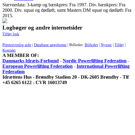
Stævnedata: 3-kamp og bænkpres: Fra 1997. Div. bænkpres: Fra
2000. Div. squat og dødløft, samt Masters DM squat og dødløft: Fra
2015.
Logbøger og andre internetsider
Tilføj link
Printervenlig side
|
Database søgeforme
| Billeder:
Billeder
|
Nyeste
|
Tilføj
|
Kontakt
A MEMBER OF:
Danmarks Idræts-Forbund
-
Nordic Powerlifting Federation
-
European Powerlifting Federation
-
International Powerlifting
Federation
Idrættens Hus - Brøndby Stadion 20 - DK-2605 Brøndby - Tlf
+45 6265 6122 - CVR 16013749