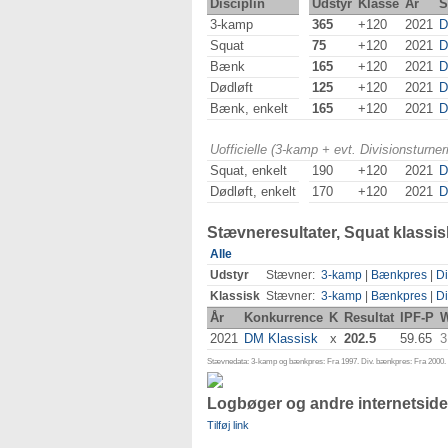
Disciplin
Udstyr
Klasse
År
S
3-kamp
365
+120
2021
D
Squat
75
+120
2021
D
Bænk
165
+120
2021
D
Dødløft
125
+120
2021
D
Bænk, enkelt
165
+120
2021
D
Uofficielle (3-kamp + evt. Divisionsturn
Squat, enkelt
190
+120
2021
D
Dødløft, enkelt
170
+120
2021
D
Stævneresultater, Squat klassis
Alle
Udstyr
Stævner:
3-kamp
|
Bænkpres
|
Di
Klassisk
Stævner:
3-kamp
|
Bænkpres
|
Di
År
Konkurrence
K
Resultat
IPF-P
W
2021
DM Klassisk
x
202.5
59.65
3
Stævnedata: 3-kamp og bænkpres: Fra 1997. Div. bænkpres: Fra 2000. D
Logbøger og andre internetside
Tilføj link