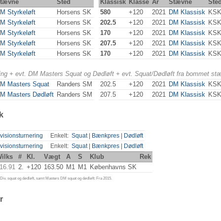
tævne
Sted
Klassisk
Klasse
År
Stævne
Ste
M Styrkeløft
Horsens SK
580
+120
2021
DM Klassisk
KSK
M Styrkeløft
Horsens SK
202.5
+120
2021
DM Klassisk
KSK
M Styrkeløft
Horsens SK
170
+120
2021
DM Klassisk
KSK
M Styrkeløft
Horsens SK
207.5
+120
2021
DM Klassisk
KSK
M Styrkeløft
Horsens SK
170
+120
2021
DM Klassisk
KSK
ering + evt. DM Masters Squat og Dødløft + evt. Squat/Dødløft fra bommet st
M Masters Squat
Randers SM
202.5
+120
2021
DM Klassisk
KSK
M Masters Dødløft
Randers SM
207.5
+120
2021
DM Klassisk
KSK
k
visionsturnering
Enkelt:
Squat
|
Bænkpres
|
Dødløft
visionsturnering
Enkelt:
Squat
|
Bænkpres
|
Dødløft
ilks
#
Kl.
Vægt
A
S
Klub
Rek
16.91
2.
+120
163.50
M1
M1
Københavns SK
iv. squat og dødløft, samt Masters DM squat og dødløft: Fra 2015.
r