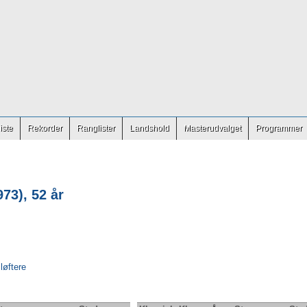
iste
Rekorder
Ranglister
Landshold
Masterudvalget
Programmer
73), 52 år
 løftere