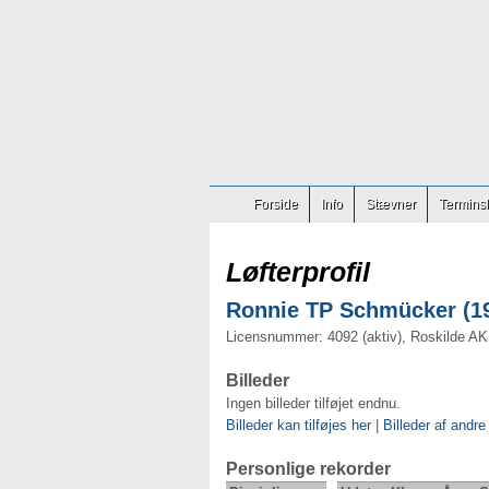
Forside
Info
Stævner
Terminsl
Løfterprofil
Ronnie TP Schmücker (19
Licensnummer: 4092 (aktiv), Roskilde AK
Billeder
Ingen billeder tilføjet endnu.
Billeder kan tilføjes her
|
Billeder af andre
Personlige rekorder