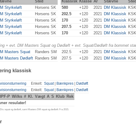
tævne
Sted
Klassisk
Klasse
År
Stævne
Ste
M Styrkeløft
Horsens SK
580
+120
2021
DM Klassisk
KSK
M Styrkeløft
Horsens SK
202.5
+120
2021
DM Klassisk
KSK
M Styrkeløft
Horsens SK
170
+120
2021
DM Klassisk
KSK
M Styrkeløft
Horsens SK
207.5
+120
2021
DM Klassisk
KSK
M Styrkeløft
Horsens SK
170
+120
2021
DM Klassisk
KSK
ering + evt. DM Masters Squat og Dødløft + evt. Squat/Dødløft fra bommet st
M Masters Squat
Randers SM
202.5
+120
2021
DM Klassisk
KSK
M Masters Dødløft
Randers SM
207.5
+120
2021
DM Klassisk
KSK
ering klassisk
visionsturnering
Enkelt:
Squat
|
Bænkpres
|
Dødløft
visionsturnering
Enkelt:
Squat
|
Bænkpres
|
Dødløft
IPF-P
Wilks
#
Kl.
Vægt
A
S
Klub
Rek
ner resulater!
iv. squat og dødløft, samt Masters DM squat og dødløft: Fra 2015.
r