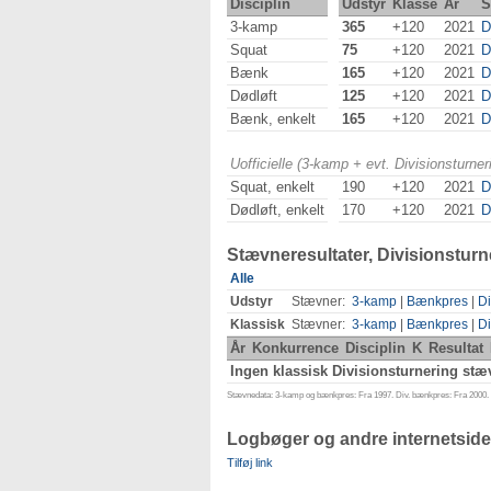
Disciplin
Udstyr
Klasse
År
S
3-kamp
365
+120
2021
D
Squat
75
+120
2021
D
Bænk
165
+120
2021
D
Dødløft
125
+120
2021
D
Bænk, enkelt
165
+120
2021
D
Uofficielle (3-kamp + evt. Divisionsturn
Squat, enkelt
190
+120
2021
D
Dødløft, enkelt
170
+120
2021
D
Stævneresultater, Divisionsturn
Alle
Udstyr
Stævner:
3-kamp
|
Bænkpres
|
Di
Klassisk
Stævner:
3-kamp
|
Bænkpres
|
Di
År
Konkurrence
Disciplin
K
Resultat
Ingen klassisk Divisionsturnering stæv
Stævnedata: 3-kamp og bænkpres: Fra 1997. Div. bænkpres: Fra 2000. D
Logbøger og andre internetside
Tilføj link