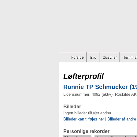
Forside
Info
Stævner
Terminsl
Løfterprofil
Ronnie TP Schmücker (19
Licensnummer: 4092 (aktiv), Roskilde AK
Billeder
Ingen billeder tilføjet endnu.
Billeder kan tilføjes her
|
Billeder af andre
Personlige rekorder