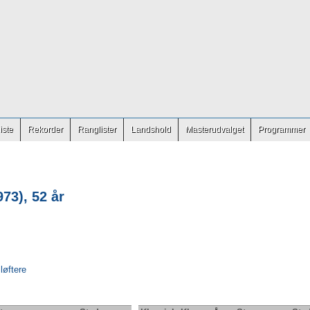
iste
Rekorder
Ranglister
Landshold
Masterudvalget
Programmer
73), 52 år
 løftere