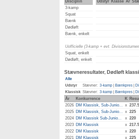
Disciplin
Udstyr
Klasse
År
St
3-kamp
Squat
Bænk
Dødløft
Bænk, enkelt
Uofficielle (3-kamp + evt. Divisionsturn
Squat, enkelt
Dødløft, enkelt
Stævneresultater, Dødløft klass
Alle
Udstyr
Stævner:
3-kamp
|
Bænkpres
|
Di
Klassisk
Stævner:
3-kamp
|
Bænkpres
|
Di
År
Konkurrence
K
Resu
2026
DM Klassisk, Sub-Junio...
x
237.
2025
DM Klassisk, Sub-Junio...
x
225
2024
DM Klassisk Sub-Junio...
x
220
2023
DM Klassisk
x
217.
2022
DM Klassisk
x
220
2021
DM Klassisk
x
225