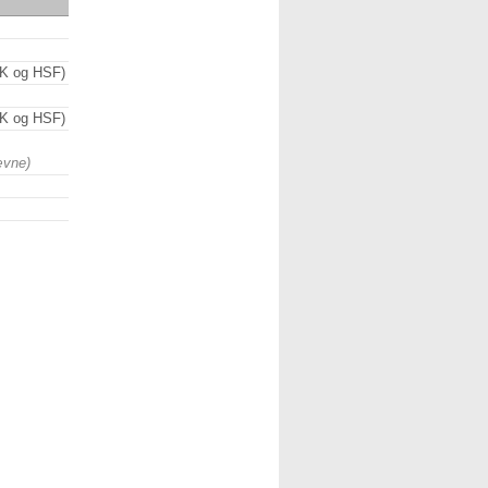
AK og HSF)
AK og HSF)
ævne)