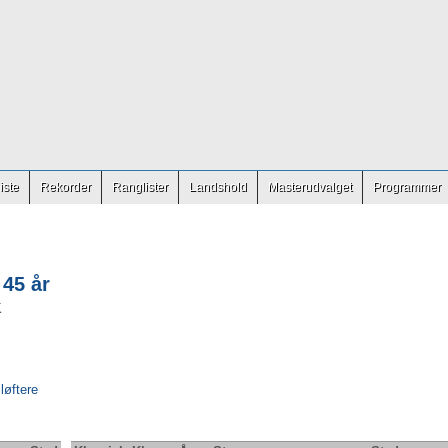
iste
Rekorder
Ranglister
Landshold
Masterudvalget
Programmer
 45 år
K
 løftere