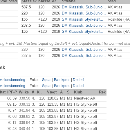
ævne
Sted
Klassisk
Klasse
År
Stævne
Sted
587.5
120
2026
DM Klassisk, Sub-Junio...
AK Atlas
220
120
2026
DM Klassisk, Sub-Junio...
AK Atlas
155
+120
2019
SM Klassisk Styrkeløf...
Roskilde (R
237.5
120
2026
DM Klassisk, Sub-Junio...
AK Atlas
155
+120
2019
SM Klassisk Styrkeløf...
Roskilde (R
ering + evt. DM Masters Squat og Dødløft + evt. Squat/Dødløft fra bommet st
220
120
2026
DM Klassisk, Sub-Junio...
AK Atlas
237.5
120
2026
DM Klassisk, Sub-Junio...
AK Atlas
isk
visionsturnering
Enkelt:
Squat
|
Bænkpres
|
Dødløft
visionsturnering
Enkelt:
Squat
|
Bænkpres
|
Dødløft
ltat
IPF-P
Wilks
#
Kl.
Vægt
A
S
Klub
Rek
5
68.59
338.58
4.
120
118.82
M1
M1
Næstved AK
69.15
338.31
3.
120
113.35
M1
M1
HG Styrkeløft
70.74
341.94
4.
105
103.85
M1
M1
HG Styrkeløft
5
70.08
338.83
2.
105
103.97
M1
M1
HG Styrkeløft
70.11
338.94
2.
105
103.87
M1
M1
HG Styrkeløft
70.43
340.44
1.
105
103.85
M1
M1
HG Styrkeløft