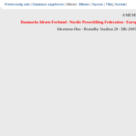
Printervenlig side
|
Database søgeforme
| Billeder:
Billeder
|
Nyeste
|
Tilføj
|
Kontakt
A MEM
Danmarks Idræts-Forbund
-
Nordic Powerlifting Federation
-
Europ
Idrættens Hus - Brøndby Stadion 20 - DK-260