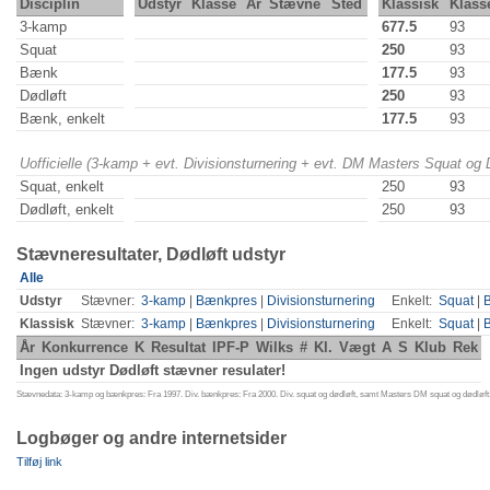
Disciplin
Udstyr
Klasse
År
Stævne
Sted
Klassisk
Klass
3-kamp
677.5
93
Squat
250
93
Bænk
177.5
93
Dødløft
250
93
Bænk, enkelt
177.5
93
Uofficielle (3-kamp + evt. Divisionsturnering + evt. DM Masters Squat og
Squat, enkelt
250
93
Dødløft, enkelt
250
93
Stævneresultater, Dødløft udstyr
Alle
Udstyr
Stævner:
3-kamp
|
Bænkpres
|
Divisionsturnering
Enkelt:
Squat
|
Klassisk
Stævner:
3-kamp
|
Bænkpres
|
Divisionsturnering
Enkelt:
Squat
|
År
Konkurrence
K
Resultat
IPF-P
Wilks
#
Kl.
Vægt
A
S
Klub
Rek
Ingen udstyr Dødløft stævner resulater!
Stævnedata: 3-kamp og bænkpres: Fra 1997. Div. bænkpres: Fra 2000. Div. squat og dødløft, samt Masters DM squat og dødløft:
Logbøger og andre internetsider
Tilføj link