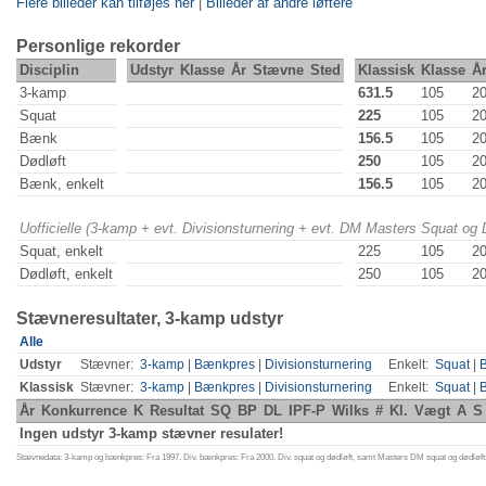
Flere billeder kan tilføjes her
|
Billeder af andre løftere
Personlige rekorder
Disciplin
Udstyr
Klasse
År
Stævne
Sted
Klassisk
Klasse
Å
3-kamp
631.5
105
2
Squat
225
105
2
Bænk
156.5
105
2
Dødløft
250
105
2
Bænk, enkelt
156.5
105
2
Uofficielle (3-kamp + evt. Divisionsturnering + evt. DM Masters Squat og
Squat, enkelt
225
105
2
Dødløft, enkelt
250
105
2
Stævneresultater, 3-kamp udstyr
Alle
Udstyr
Stævner:
3-kamp
|
Bænkpres
|
Divisionsturnering
Enkelt:
Squat
|
Klassisk
Stævner:
3-kamp
|
Bænkpres
|
Divisionsturnering
Enkelt:
Squat
|
År
Konkurrence
K
Resultat
SQ
BP
DL
IPF-P
Wilks
#
Kl.
Vægt
A
S
Ingen udstyr 3-kamp stævner resulater!
Stævnedata: 3-kamp og bænkpres: Fra 1997. Div. bænkpres: Fra 2000. Div. squat og dødløft, samt Masters DM squat og dødløft: