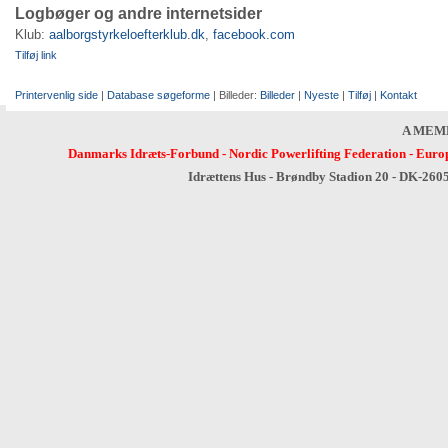
Logbøger og andre internetsider
Klub:
aalborgstyrkeloefterklub.dk
,
facebook.com
Tilføj link
Printervenlig side
|
Database søgeforme
| Billeder:
Billeder
|
Nyeste
|
Tilføj
|
Kontakt
A MEM
Danmarks Idræts-Forbund
-
Nordic Powerlifting Federation
-
Europ
Idrættens Hus - Brøndby Stadion 20 - DK-260