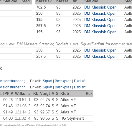
r
Stævne
Sted
Klassisk
Klasse
År
Stævne
Ste
702.5
93
2025
DM Klassisk Open
Aalb
250
93
2025
DM Klassisk Open
Aalb
195
93
2025
DM Klassisk Open
Aalb
257.5
93
2025
DM Klassisk Open
Aalb
195
93
2025
DM Klassisk Open
Aalb
ering + evt. DM Masters Squat og Dødløft + evt. Squat/Dødløft fra bommet st
250
93
2025
DM Klassisk Open
Aalb
257.5
93
2025
DM Klassisk Open
Aalb
k
visionsturnering
Enkelt:
Squat
|
Bænkpres
|
Dødløft
visionsturnering
Enkelt:
Squat
|
Bænkpres
|
Dødløft
t
IPF-P
Wilks
#
Kl.
Vægt
A
S
Klub
Rek
90.26
119.51
1.
93
92.75
S
S
Atlas MF
91.46
121.08
2.
93
92.74
S
S
Atlas MF
91.49
121.14
2.
93
92.67
S
S
Atlas MF
84.08
111.32
4.
93
90.65
S
S
HG Styrkeløft
iv. squat og dødløft, samt Masters DM squat og dødløft: Fra 2015.