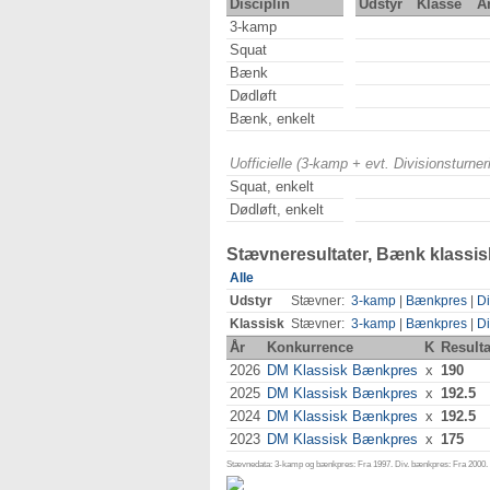
Disciplin
Udstyr
Klasse
Å
3-kamp
Squat
Bænk
Dødløft
Bænk, enkelt
Uofficielle (3-kamp + evt. Divisionsturn
Squat, enkelt
Dødløft, enkelt
Stævneresultater, Bænk klassis
Alle
Udstyr
Stævner:
3-kamp
|
Bænkpres
|
Di
Klassisk
Stævner:
3-kamp
|
Bænkpres
|
Di
År
Konkurrence
K
Resulta
2026
DM Klassisk Bænkpres
x
190
2025
DM Klassisk Bænkpres
x
192.5
2024
DM Klassisk Bænkpres
x
192.5
2023
DM Klassisk Bænkpres
x
175
Stævnedata: 3-kamp og bænkpres: Fra 1997. Div. bænkpres: Fra 2000. D