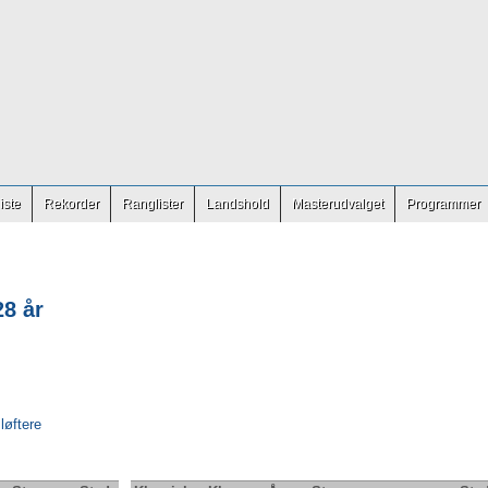
iste
Rekorder
Ranglister
Landshold
Masterudvalget
Programmer
28 år
 løftere