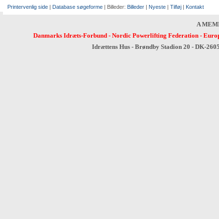
Printervenlig side
|
Database søgeforme
| Billeder:
Billeder
|
Nyeste
|
Tilføj
|
Kontakt
A MEM
Danmarks Idræts-Forbund
-
Nordic Powerlifting Federation
-
Europ
Idrættens Hus - Brøndby Stadion 20 - DK-260