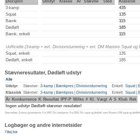
Disciplin
Udstyr
Klasse
År
Stævne
Sted
Klassisk
3-kamp
435
Squat
135
Bænk
115
Dødløft
185
Bænk, enkelt
115
Uofficielle (3-kamp + evt. Divisionsturnering + evt. DM Masters Squat og
Squat, enkelt
135
Dødløft, enkelt
185
Stævneresultater, Dødløft udstyr
Alle
Udstyr
Stævner:
3-kamp
|
Bænkpres
|
Divisionsturnering
Enkelt:
Squat
|
Klassisk
Stævner:
3-kamp
|
Bænkpres
|
Divisionsturnering
Enkelt:
Squat
|
År
Konkurrence
K
Resultat
IPF-P
Wilks
#
Kl.
Vægt
A
S
Klub
Rek
Ingen udstyr Dødløft stævner resulater!
Stævnedata: 3-kamp og bænkpres: Fra 1997. Div. bænkpres: Fra 2000. Div. squat og dødløft, samt Masters DM squat og dødløft:
Logbøger og andre internetsider
Tilføj link