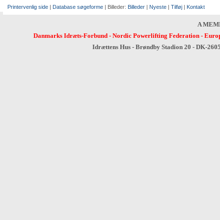
Printervenlig side
|
Database søgeforme
| Billeder:
Billeder
|
Nyeste
|
Tilføj
|
Kontakt
A MEM
Danmarks Idræts-Forbund
-
Nordic Powerlifting Federation
-
Europ
Idrættens Hus - Brøndby Stadion 20 - DK-260