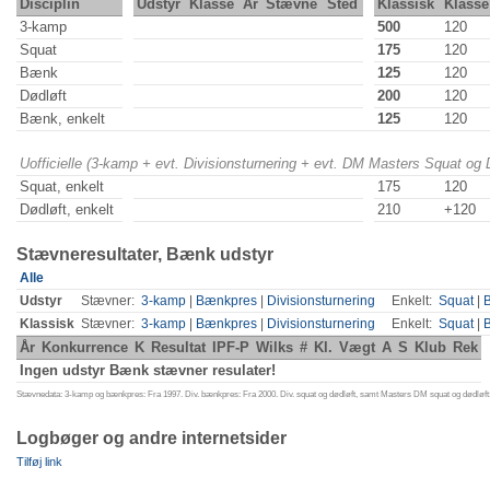
Disciplin
Udstyr
Klasse
År
Stævne
Sted
Klassisk
Klasse
3-kamp
500
120
Squat
175
120
Bænk
125
120
Dødløft
200
120
Bænk, enkelt
125
120
Uofficielle (3-kamp + evt. Divisionsturnering + evt. DM Masters Squat og
Squat, enkelt
175
120
Dødløft, enkelt
210
+120
Stævneresultater, Bænk udstyr
Alle
Udstyr
Stævner:
3-kamp
|
Bænkpres
|
Divisionsturnering
Enkelt:
Squat
|
Klassisk
Stævner:
3-kamp
|
Bænkpres
|
Divisionsturnering
Enkelt:
Squat
|
År
Konkurrence
K
Resultat
IPF-P
Wilks
#
Kl.
Vægt
A
S
Klub
Rek
Ingen udstyr Bænk stævner resulater!
Stævnedata: 3-kamp og bænkpres: Fra 1997. Div. bænkpres: Fra 2000. Div. squat og dødløft, samt Masters DM squat og dødløft:
Logbøger og andre internetsider
Tilføj link