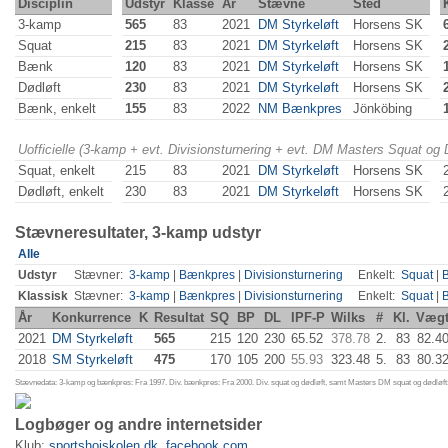
Disciplin
Udstyr
Klasse
År
Stævne
Sted
3-kamp
565
83
2021
DM Styrkeløft
Horsens SK
Squat
215
83
2021
DM Styrkeløft
Horsens SK
Bænk
120
83
2021
DM Styrkeløft
Horsens SK
Dødløft
230
83
2021
DM Styrkeløft
Horsens SK
Bænk, enkelt
155
83
2022
NM Bænkpres
Jönköbing
Uofficielle (3-kamp + evt. Divisionsturnering + evt. DM Masters Squat og
Squat, enkelt
215
83
2021
DM Styrkeløft
Horsens SK
Dødløft, enkelt
230
83
2021
DM Styrkeløft
Horsens SK
Stævneresultater, 3-kamp udstyr
Alle
Udstyr
Stævner:
3-kamp
|
Bænkpres
|
Divisionsturnering
Enkelt:
Squat
|
Klassisk
Stævner:
3-kamp
|
Bænkpres
|
Divisionsturnering
Enkelt:
Squat
|
År
Konkurrence
K
Resultat
SQ
BP
DL
IPF-P
Wilks
#
Kl.
Væg
2021
DM Styrkeløft
565
215
120
230
65.52
378.78
2.
83
82.4
2018
SM Styrkeløft
475
170
105
200
55.93
323.48
5.
83
80.3
Stævnedata: 3-kamp og bænkpres: Fra 1997. Div. bænkpres: Fra 2000. Div. squat og dødløft, samt Masters DM squat og dødløft:
Logbøger og andre internetsider
Klub:
sportshojskolen.dk
,
facebook.com