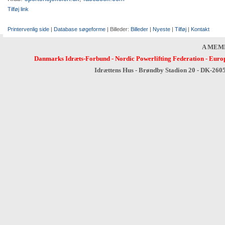
Tilføj link
Printervenlig side
|
Database søgeforme
| Billeder:
Billeder
|
Nyeste
|
Tilføj
|
Kontakt
A MEM
Danmarks Idræts-Forbund
-
Nordic Powerlifting Federation
-
Europ
Idrættens Hus - Brøndby Stadion 20 - DK-260