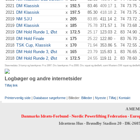
2021
DM Klassisk
x
192.5
83.46
409.17
1.
74
73.75
2021
DM Klassisk
x
197.5
85.30
418.18
2.
74
73.75
2019
NM SJ/J
x
205
83.85
411.14
2.
74
73.72
2019
DM Klassisk
x
185
75.78
371.57
1.
74
73.68
2019
DM Hold Runde 1, Øst
x
172.5
25.17
123.03
2.
83
74.90
2018
DM Hold Finale
x
175
25.22
122.80
-
83
76.70
2018
TSK Cup, Klassisk
x
170
71.94
353.86
5.
74
72.55
2018
DM Hold Runde 3, Øst
x
165
23.79
115.83
1.
83
76.65
2018
DM Hold Runde 2, Øst
x
172.5
24.55
119.11
2.
83
78.60
Stævnedata: 3-kamp og bænkpres: Fra 1997. Div. bænkpres: Fra 2000. Div. squat og dødløft, samt Masters DM squat og dødløft:
Logbøger og andre internetsider
Tilføj link
Printervenlig side
|
Database søgeforme
| Billeder:
Billeder
|
Nyeste
|
Tilføj
|
Kontakt
A MEM
Danmarks Idræts-Forbund
-
Nordic Powerlifting Federation
-
Europ
Idrættens Hus - Brøndby Stadion 20 - DK-260