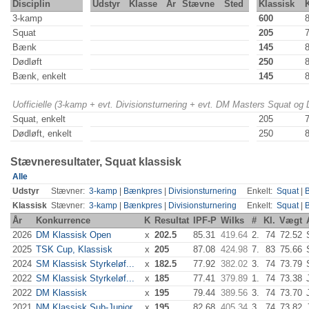
Disciplin
Udstyr
Klasse
År
Stævne
Sted
Klassisk
3-kamp
600
Squat
205
Bænk
145
Dødløft
250
Bænk, enkelt
145
Uofficielle (3-kamp + evt. Divisionsturnering + evt. DM Masters Squat og
Squat, enkelt
205
Dødløft, enkelt
250
Stævneresultater, Squat klassisk
Alle
Udstyr
Stævner:
3-kamp
|
Bænkpres
|
Divisionsturnering
Enkelt:
Squat
|
Klassisk
Stævner:
3-kamp
|
Bænkpres
|
Divisionsturnering
Enkelt:
Squat
|
År
Konkurrence
K
Resultat
IPF-P
Wilks
#
Kl.
Vægt
2026
DM Klassisk Open
x
202.5
85.31
419.64
2.
74
72.52
2025
TSK Cup, Klassisk
x
205
87.08
424.98
7.
83
75.66
2024
SM Klassisk Styrkeløf...
x
182.5
77.92
382.02
3.
74
73.79
2022
SM Klassisk Styrkeløf...
x
185
77.41
379.89
1.
74
73.38
2022
DM Klassisk
x
195
79.44
389.56
3.
74
73.70
2021
NM Klassisk Sub-Junior...
x
195
82.68
405.34
3.
74
73.82