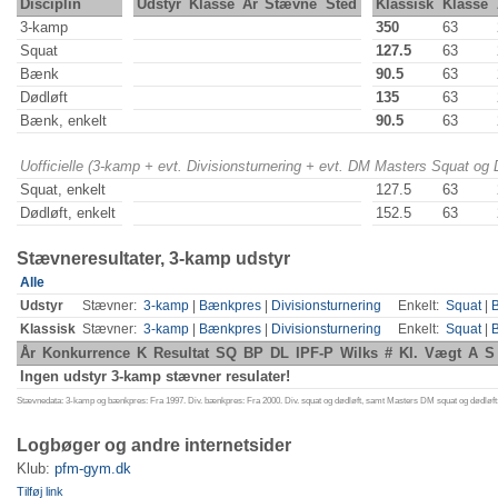
Disciplin
Udstyr
Klasse
År
Stævne
Sted
Klassisk
Klasse
3-kamp
350
63
Squat
127.5
63
Bænk
90.5
63
Dødløft
135
63
Bænk, enkelt
90.5
63
Uofficielle (3-kamp + evt. Divisionsturnering + evt. DM Masters Squat og
Squat, enkelt
127.5
63
Dødløft, enkelt
152.5
63
Stævneresultater, 3-kamp udstyr
Alle
Udstyr
Stævner:
3-kamp
|
Bænkpres
|
Divisionsturnering
Enkelt:
Squat
|
Klassisk
Stævner:
3-kamp
|
Bænkpres
|
Divisionsturnering
Enkelt:
Squat
|
År
Konkurrence
K
Resultat
SQ
BP
DL
IPF-P
Wilks
#
Kl.
Vægt
A
S
Ingen udstyr 3-kamp stævner resulater!
Stævnedata: 3-kamp og bænkpres: Fra 1997. Div. bænkpres: Fra 2000. Div. squat og dødløft, samt Masters DM squat og dødløft:
Logbøger og andre internetsider
Klub:
pfm-gym.dk
Tilføj link