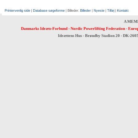
Printervenlig side
|
Database søgeforme
| Billeder:
Billeder
|
Nyeste
|
Tilføj
|
Kontakt
A MEM
Danmarks Idræts-Forbund
-
Nordic Powerlifting Federation
-
Europ
Idrættens Hus - Brøndby Stadion 20 - DK-260