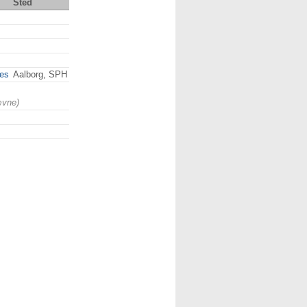
Sted
es
Aalborg, SPH
ævne)