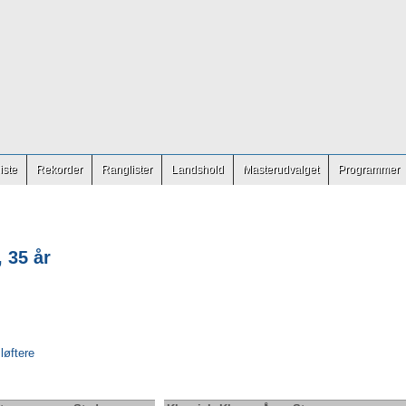
iste
Rekorder
Ranglister
Landshold
Masterudvalget
Programmer
, 35 år
 løftere