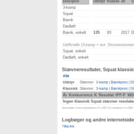
Disciplin
Udstyr
Klasse
År
S
3-kamp
Squat
Bænk
Dødløft
Bænk, enkelt
135
83
2017
D
Uofficielle (3-kamp + evt. Divisionsturn
Squat, enkelt
Dødløft, enkelt
Stævneresultater, Squat klassis
Alle
Udstyr
Stævner:
3-kamp
|
Bænkpres
|
Di
Klassisk
Stævner:
3-kamp
|
Bænkpres
|
Di
År
Konkurrence
K
Resultat
IPF-P
Wil
Ingen klassisk Squat stævner resulate
Stævnedata: 3-kamp og bænkpres: Fra 1997. Div. bænkpres: Fra 2000. D
Logbøger og andre internetside
Tilføj link