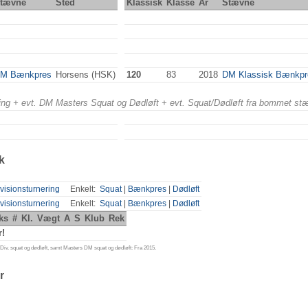
tævne
Sted
Klassisk
Klasse
År
Stævne
M Bænkpres
Horsens (HSK)
120
83
2018
DM Klassisk Bænkpr
ering + evt. DM Masters Squat og Dødløft + evt. Squat/Dødløft fra bommet st
k
visionsturnering
Enkelt:
Squat
|
Bænkpres
|
Dødløft
visionsturnering
Enkelt:
Squat
|
Bænkpres
|
Dødløft
ks
#
Kl.
Vægt
A
S
Klub
Rek
r!
iv. squat og dødløft, samt Masters DM squat og dødløft: Fra 2015.
r