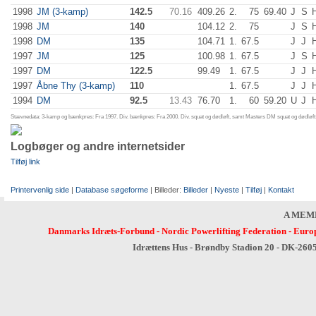
1998
JM (3-kamp)
142.5
70.16
409.26
2.
75
69.40
J
S
1998
JM
140
104.12
2.
75
J
S
1998
DM
135
104.71
1.
67.5
J
J
1997
JM
125
100.98
1.
67.5
J
S
1997
DM
122.5
99.49
1.
67.5
J
J
1997
Åbne Thy (3-kamp)
110
1.
67.5
J
J
1994
DM
92.5
13.43
76.70
1.
60
59.20
U
J
Stævnedata: 3-kamp og bænkpres: Fra 1997. Div. bænkpres: Fra 2000. Div. squat og dødløft, samt Masters DM squat og dødløft:
Logbøger og andre internetsider
Tilføj link
Printervenlig side
|
Database søgeforme
| Billeder:
Billeder
|
Nyeste
|
Tilføj
|
Kontakt
A MEM
Danmarks Idræts-Forbund
-
Nordic Powerlifting Federation
-
Europ
Idrættens Hus - Brøndby Stadion 20 - DK-260