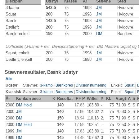
Disciplin
Udstyr
Klasse
År
Stævne
Sted
3-kamp
542.5
75
1998
JM
Hvidovre
Squat
200
75
1998
JM
Hvidovre
Bænk
142.5
75
1998
JM
Hvidovre
Dødløft
200
75
1998
JM
Hvidovre
Bænk, enkelt
150
75
2000
DM
Randers
Uofficielle (3-kamp + evt. Divisionsturnering + evt. DM Masters Squat og
Squat, enkelt
200
75
1998
JM
Hvidovre
Dødløft, enkelt
200
75
1998
JM
Hvidovre
Stævneresultater, Bænk udstyr
Alle
Udstyr
Stævner:
3-kamp
|
Bænkpres
|
Divisionsturnering
Enkelt:
Squat
|
Klassisk
Stævner:
3-kamp
|
Bænkpres
|
Divisionsturnering
Enkelt:
Squat
|
År
Konkurrence
K
Resultat
IPF-P
Wilks
#
Kl.
Vægt
A
S
2000
DM Hold
140
17.83
103.80
-
75
71.00
S
S
2000
JM
140
17.86
104.02
2.
75
70.80
S
S
2000
DM
150
18.94
110.18
2.
75
71.90
S
S
2000
DM Hold
140
17.58
102.51
-
75
72.50
S
S
1999
JM
140
17.83
103.80
1.
75
71.00
S
S
1999
DM
145
18.48
107.62
3.
75
70.90
S
S