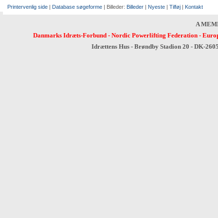
Printervenlig side
|
Database søgeforme
| Billeder:
Billeder
|
Nyeste
|
Tilføj
|
Kontakt
A MEM
Danmarks Idræts-Forbund
-
Nordic Powerlifting Federation
-
Europ
Idrættens Hus - Brøndby Stadion 20 - DK-260