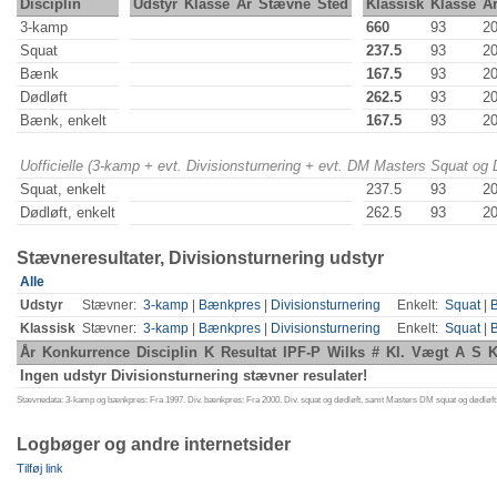
Disciplin
Udstyr
Klasse
År
Stævne
Sted
Klassisk
Klasse
Å
3-kamp
660
93
2
Squat
237.5
93
2
Bænk
167.5
93
2
Dødløft
262.5
93
2
Bænk, enkelt
167.5
93
2
Uofficielle (3-kamp + evt. Divisionsturnering + evt. DM Masters Squat og
Squat, enkelt
237.5
93
2
Dødløft, enkelt
262.5
93
2
Stævneresultater, Divisionsturnering udstyr
Alle
Udstyr
Stævner:
3-kamp
|
Bænkpres
|
Divisionsturnering
Enkelt:
Squat
|
Klassisk
Stævner:
3-kamp
|
Bænkpres
|
Divisionsturnering
Enkelt:
Squat
|
År
Konkurrence
Disciplin
K
Resultat
IPF-P
Wilks
#
Kl.
Vægt
A
S
K
Ingen udstyr Divisionsturnering stævner resulater!
Stævnedata: 3-kamp og bænkpres: Fra 1997. Div. bænkpres: Fra 2000. Div. squat og dødløft, samt Masters DM squat og dødløft:
Logbøger og andre internetsider
Tilføj link