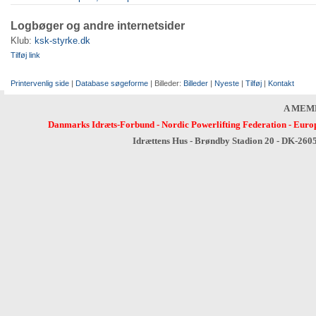
Logbøger og andre internetsider
Klub:
ksk-styrke.dk
Tilføj link
Printervenlig side
|
Database søgeforme
| Billeder:
Billeder
|
Nyeste
|
Tilføj
|
Kontakt
A MEM
Danmarks Idræts-Forbund
-
Nordic Powerlifting Federation
-
Europ
Idrættens Hus - Brøndby Stadion 20 - DK-260