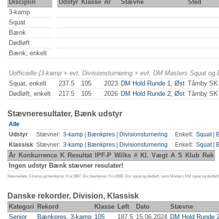
Disciplin
Udstyr
Klasse
År
Stævne
Sted
3-kamp
Squat
Bænk
Dødløft
Bænk, enkelt
Uofficielle (3-kamp + evt. Divisionsturnering + evt. DM Masters Squat og
Squat, enkelt
237.5
105
2023
DM Hold Runde 1, Øst
Tårnby SK
Dødløft, enkelt
217.5
105
2026
DM Hold Runde 2, Øst
Tårnby SK
Stævneresultater, Bænk udstyr
Alle
Udstyr
Stævner:
3-kamp
|
Bænkpres
|
Divisionsturnering
Enkelt:
Squat
|
Klassisk
Stævner:
3-kamp
|
Bænkpres
|
Divisionsturnering
Enkelt:
Squat
|
År
Konkurrence
K
Resultat
IPF-P
Wilks
#
Kl.
Vægt
A
S
Klub
Rek
Ingen udstyr Bænk stævner resulater!
Stævnedata: 3-kamp og bænkpres: Fra 1997. Div. bænkpres: Fra 2000. Div. squat og dødløft, samt Masters DM squat og dødløft:
Danske rekorder, Division, Klassisk
Kategori
Rekord
Klasse
Løft
Dato
Stævne
Senior
Bænkpres, 3-kamp
105
187.5
15.06.2024
DM Hold Runde 2