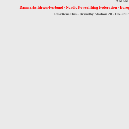
A MEM
Danmarks Idræts-Forbund
-
Nordic Powerlifting Federation
-
Europ
Idrættens Hus - Brøndby Stadion 20 - DK-260