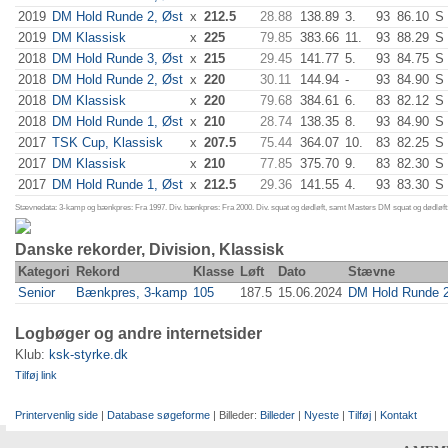
2019
DM Hold Runde 2, Øst
x
212.5
28.88
138.89
3.
93
86.10
S
2019
DM Klassisk
x
225
79.85
383.66
11.
93
88.29
S
2018
DM Hold Runde 3, Øst
x
215
29.45
141.77
5.
93
84.75
S
2018
DM Hold Runde 2, Øst
x
220
30.11
144.94
-
93
84.90
S
2018
DM Klassisk
x
220
79.68
384.61
6.
83
82.12
S
2018
DM Hold Runde 1, Øst
x
210
28.74
138.35
8.
93
84.90
S
2017
TSK Cup, Klassisk
x
207.5
75.44
364.07
10.
83
82.25
S
2017
DM Klassisk
x
210
77.85
375.70
9.
83
82.30
S
2017
DM Hold Runde 1, Øst
x
212.5
29.36
141.55
4.
93
83.30
S
Stævnedata: 3-kamp og bænkpres: Fra 1997. Div. bænkpres: Fra 2000. Div. squat og dødløft, samt Masters DM squat og dødløft:
Danske rekorder, Division, Klassisk
Kategori
Rekord
Klasse
Løft
Dato
Stævne
Senior
Bænkpres, 3-kamp
105
187.5
15.06.2024
DM Hold Runde 2
Logbøger og andre internetsider
Klub:
ksk-styrke.dk
Tilføj link
Printervenlig side
|
Database søgeforme
| Billeder:
Billeder
|
Nyeste
|
Tilføj
|
Kontakt