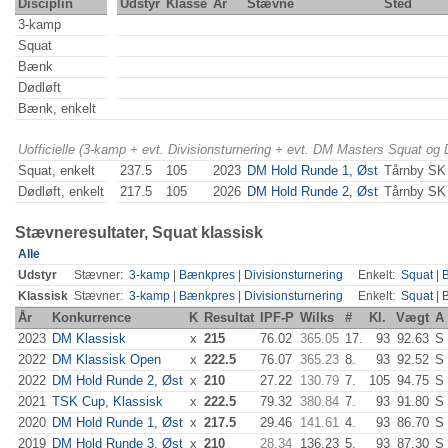
Disciplin
Udstyr
Klasse
År
Stævne
Sted
3-kamp
Squat
Bænk
Dødløft
Bænk, enkelt
Uofficielle (3-kamp + evt. Divisionsturnering + evt. DM Masters Squat og
Squat, enkelt
237.5
105
2023
DM Hold Runde 1, Øst
Tårnby SK
Dødløft, enkelt
217.5
105
2026
DM Hold Runde 2, Øst
Tårnby SK
Stævneresultater, Squat klassisk
Alle
Udstyr
Stævner:
3-kamp
|
Bænkpres
|
Divisionsturnering
Enkelt:
Squat
|
Klassisk
Stævner:
3-kamp
|
Bænkpres
|
Divisionsturnering
Enkelt:
Squat
|
År
Konkurrence
K
Resultat
IPF-P
Wilks
#
Kl.
Vægt
A
2023
DM Klassisk
x
215
76.02
365.05
17.
93
92.63
S
2022
DM Klassisk Open
x
222.5
76.07
365.23
8.
93
92.52
S
2022
DM Hold Runde 2, Øst
x
210
27.22
130.79
7.
105
94.75
S
2021
TSK Cup, Klassisk
x
222.5
79.32
380.84
7.
93
91.80
S
2020
DM Hold Runde 1, Øst
x
217.5
29.46
141.61
4.
93
86.70
S
2019
DM Hold Runde 3, Øst
x
210
28.34
136.23
5.
93
87.30
S