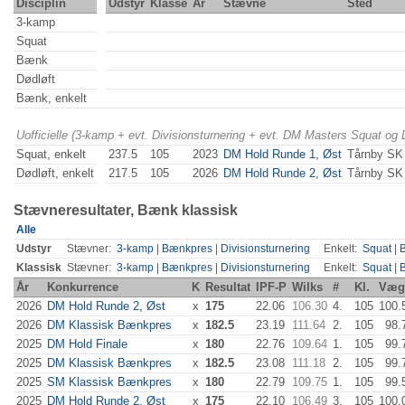
Disciplin
Udstyr
Klasse
År
Stævne
Sted
3-kamp
Squat
Bænk
Dødløft
Bænk, enkelt
Uofficielle (3-kamp + evt. Divisionsturnering + evt. DM Masters Squat og
Squat, enkelt
237.5
105
2023
DM Hold Runde 1, Øst
Tårnby SK
Dødløft, enkelt
217.5
105
2026
DM Hold Runde 2, Øst
Tårnby SK
Stævneresultater, Bænk klassisk
Alle
Udstyr
Stævner:
3-kamp
|
Bænkpres
|
Divisionsturnering
Enkelt:
Squat
|
Klassisk
Stævner:
3-kamp
|
Bænkpres
|
Divisionsturnering
Enkelt:
Squat
|
År
Konkurrence
K
Resultat
IPF-P
Wilks
#
Kl.
Væg
2026
DM Hold Runde 2, Øst
x
175
22.06
106.30
4.
105
100.
2026
DM Klassisk Bænkpres
x
182.5
23.19
111.64
2.
105
98.
2025
DM Hold Finale
x
180
22.76
109.64
1.
105
99.
2025
DM Klassisk Bænkpres
x
182.5
23.08
111.18
2.
105
99.
2025
SM Klassisk Bænkpres
x
180
22.79
109.75
1.
105
99.
2025
DM Hold Runde 2, Øst
x
175
22.10
106.49
3.
105
100.