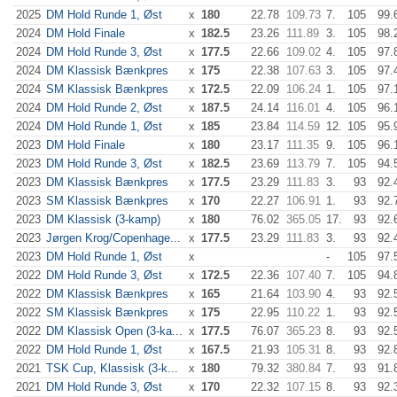
2025
DM Hold Runde 1, Øst
x
180
22.78
109.73
7.
105
99.
2024
DM Hold Finale
x
182.5
23.26
111.89
3.
105
98.
2024
DM Hold Runde 3, Øst
x
177.5
22.66
109.02
4.
105
97.
2024
DM Klassisk Bænkpres
x
175
22.38
107.63
3.
105
97.
2024
SM Klassisk Bænkpres
x
172.5
22.09
106.24
1.
105
97.
2024
DM Hold Runde 2, Øst
x
187.5
24.14
116.01
4.
105
96.
2024
DM Hold Runde 1, Øst
x
185
23.84
114.59
12.
105
95.
2023
DM Hold Finale
x
180
23.17
111.35
9.
105
96.
2023
DM Hold Runde 3, Øst
x
182.5
23.69
113.79
7.
105
94.
2023
DM Klassisk Bænkpres
x
177.5
23.29
111.83
3.
93
92.
2023
SM Klassisk Bænkpres
x
170
22.27
106.91
1.
93
92.
2023
DM Klassisk (3-kamp)
x
180
76.02
365.05
17.
93
92.
2023
Jørgen Krog/Copenhage...
x
177.5
23.29
111.83
3.
93
92.
2023
DM Hold Runde 1, Øst
x
-
105
97.
2022
DM Hold Runde 3, Øst
x
172.5
22.36
107.40
7.
105
94.
2022
DM Klassisk Bænkpres
x
165
21.64
103.90
4.
93
92.
2022
SM Klassisk Bænkpres
x
175
22.95
110.22
1.
93
92.
2022
DM Klassisk Open (3-ka...
x
177.5
76.07
365.23
8.
93
92.
2022
DM Hold Runde 1, Øst
x
167.5
21.93
105.31
8.
93
92.
2021
TSK Cup, Klassisk (3-k...
x
180
79.32
380.84
7.
93
91.
2021
DM Hold Runde 3, Øst
x
170
22.32
107.15
8.
93
92.