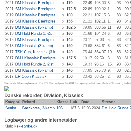
2021
DM Klassisk Bænkpres
x
170
22.49
108.00
3.
93
90.
2021
SM Klassisk Bænkpres
x
172.5
22.89
109.92
1.
93
90.
2019
DM Klassisk Bænkpres
x
160
22.21
107.15
3.
83
82.
2019
SM Klassisk Bænkpres
x
155
21.21
102.11
1.
93
84.
2019
DM Klassisk (3-kamp)
x
162.5
79.85
383.66
11.
93
88.
2019
DM Hold Runde 1, Øst
x
160
21.68
104.24
6.
93
86.
2018
DM Klassisk Bænkpres
x
145
20.11
97.03
5.
83
82.
2018
DM Klassisk (3-kamp)
x
150
79.68
384.61
6.
83
82.
2017
TSK Cup, Klassisk (3-k...
x
140
75.44
364.07
10.
83
82.
2017
DM i Klassisk Bænkpre...
x
137.5
19.17
92.59
3.
83
81.
2017
DM Hold Runde 2, Øst
x
140
19.33
93.16
15.
93
83.
2017
DM Klassisk (3-kamp)
x
145
77.85
375.70
9.
83
82.
2017
ER Open Klassisk
x
150
20.42
98.25
2.
93
85.
Stævnedata: 3-kamp og bænkpres: Fra 1997. Div. bænkpres: Fra 2000. Div. squat og dødløft, samt Masters DM squat og dødløft:
Danske rekorder, Division, Klassisk
Kategori
Rekord
Klasse
Løft
Dato
Stævne
Senior
Bænkpres, 3-kamp
105
187.5
15.06.2024
DM Hold Runde 2
Logbøger og andre internetsider
Klub:
ksk-styrke.dk