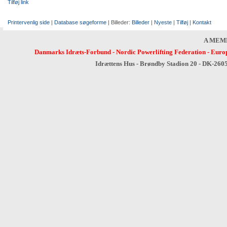
Tilføj link
Printervenlig side
|
Database søgeforme
| Billeder:
Billeder
|
Nyeste
|
Tilføj
|
Kontakt
A MEM
Danmarks Idræts-Forbund
-
Nordic Powerlifting Federation
-
Europ
Idrættens Hus - Brøndby Stadion 20 - DK-260