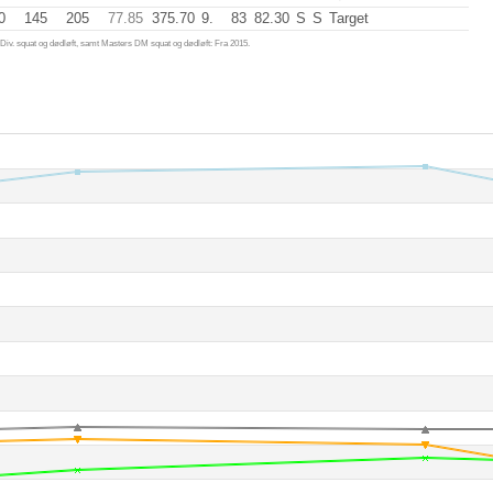
0
145
205
77.85
375.70
9.
83
82.30
S
S
Target
iv. squat og dødløft, samt Masters DM squat og dødløft: Fra 2015.