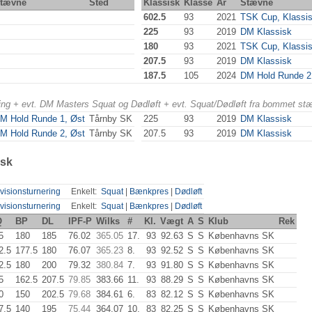
tævne
Sted
Klassisk
Klasse
År
Stævne
602.5
93
2021
TSK Cup, Klassi
225
93
2019
DM Klassisk
180
93
2021
TSK Cup, Klassi
207.5
93
2019
DM Klassisk
187.5
105
2024
DM Hold Runde 2
ering + evt. DM Masters Squat og Dødløft + evt. Squat/Dødløft fra bommet st
M Hold Runde 1, Øst
Tårnby SK
225
93
2019
DM Klassisk
M Hold Runde 2, Øst
Tårnby SK
207.5
93
2019
DM Klassisk
isk
visionsturnering
Enkelt:
Squat
|
Bænkpres
|
Dødløft
visionsturnering
Enkelt:
Squat
|
Bænkpres
|
Dødløft
Q
BP
DL
IPF-P
Wilks
#
Kl.
Vægt
A
S
Klub
Rek
5
180
185
76.02
365.05
17.
93
92.63
S
S
Københavns SK
2.5
177.5
180
76.07
365.23
8.
93
92.52
S
S
Københavns SK
2.5
180
200
79.32
380.84
7.
93
91.80
S
S
Københavns SK
5
162.5
207.5
79.85
383.66
11.
93
88.29
S
S
Københavns SK
0
150
202.5
79.68
384.61
6.
83
82.12
S
S
Københavns SK
7.5
140
195
75.44
364.07
10.
83
82.25
S
S
Københavns SK