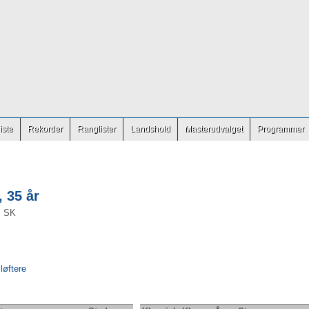
iste
Rekorder
Ranglister
Landshold
Masterudvalget
Programmer
 35 år
s SK
 løftere