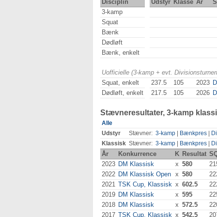
Disciplin
Udstyr
Klasse
År
S
3-kamp
Squat
Bænk
Dødløft
Bænk, enkelt
Uofficielle (3-kamp + evt. Divisionsturn
Squat, enkelt
237.5
105
2023
D
Dødløft, enkelt
217.5
105
2026
D
Stævneresultater, 3-kamp klass
Alle
Udstyr
Stævner:
3-kamp
|
Bænkpres
|
Di
Klassisk
Stævner:
3-kamp
|
Bænkpres
|
Di
År
Konkurrence
K
Resultat
S
2023
DM Klassisk
x
580
21
2022
DM Klassisk Open
x
580
22
2021
TSK Cup, Klassisk
x
602.5
22
2019
DM Klassisk
x
595
22
2018
DM Klassisk
x
572.5
22
2017
TSK Cup, Klassisk
x
542.5
20