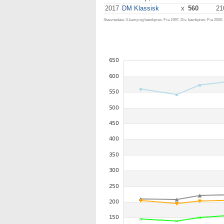
2017
DM Klassisk
x
560
21
Stævnedata: 3-kamp og bænkpres: Fra 1997. Div. bænkpres: Fra 2000. D