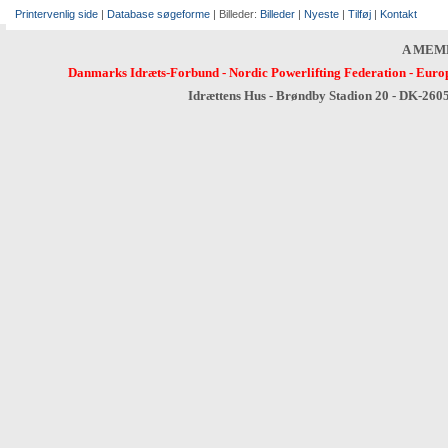
Printervenlig side
|
Database søgeforme
| Billeder:
Billeder
|
Nyeste
|
Tilføj
|
Kontakt
A MEM
Danmarks Idræts-Forbund
-
Nordic Powerlifting Federation
-
Europ
Idrættens Hus - Brøndby Stadion 20 - DK-260