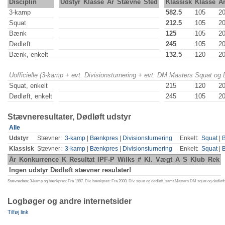
Disciplin
Udstyr
Klasse
År
Stævne
Sted
Klassisk
Klasse
Å
3-kamp
582.5
105
2
Squat
212.5
105
2
Bænk
125
105
2
Dødløft
245
105
2
Bænk, enkelt
132.5
120
2
Uofficielle (3-kamp + evt. Divisionsturnering + evt. DM Masters Squat og
Squat, enkelt
215
120
2
Dødløft, enkelt
245
105
2
Stævneresultater, Dødløft udstyr
Alle
Udstyr
Stævner:
3-kamp
|
Bænkpres
|
Divisionsturnering
Enkelt:
Squat
|
Klassisk
Stævner:
3-kamp
|
Bænkpres
|
Divisionsturnering
Enkelt:
Squat
|
År
Konkurrence
K
Resultat
IPF-P
Wilks
#
Kl.
Vægt
A
S
Klub
Rek
Ingen udstyr Dødløft stævner resulater!
Stævnedata: 3-kamp og bænkpres: Fra 1997. Div. bænkpres: Fra 2000. Div. squat og dødløft, samt Masters DM squat og dødløft:
Logbøger og andre internetsider
Tilføj link