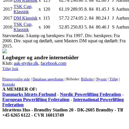
2018
DM Klassisk
x
125
62.74
296.80
3.
84
82.60
J
J
Aarhu
TSK Cup,
2017
x
120
61.19
289.95
8.
84
81.45
J
S
Aarhu
Klassisk
2017
DM Klassisk
x
115
57.72
274.05
2.
84
80.24
J
J
Aarhu
TSK Cup,
2016
x
100
52.85
250.83
5.
84
80.46
J
S
Aarhu
Klassisk
Stævnedata: 3-kamp og bænkpres: Fra 1997. Div. bænkpres: Fra
2000. Div. squat og dødløft, samt Masters DM squat og dødløft: Fra
2015.
Logbøger og andre internetsider
Klub:
aak-styrke.dk
,
facebook.com
Tilføj link
Printervenlig side
|
Database søgeforme
| Billeder:
Billeder
|
Nyeste
|
Tilføj
|
Kontakt
A MEMBER OF:
Danmarks Idræts-Forbund
-
Nordic Powerlifting Federation
-
European Powerlifting Federation
-
International Powerlifting
Federation
Idrættens Hus - Brøndby Stadion 20 - DK-2605 Brøndby - Tlf
+45 6265 6122 - CVR 16013749