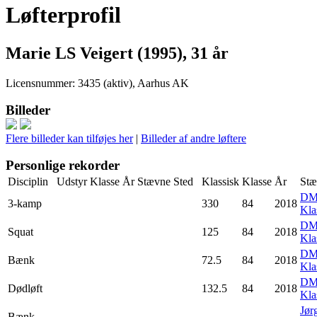
Løfterprofil
Marie LS Veigert (1995), 31 år
Licensnummer: 3435 (aktiv), Aarhus AK
Billeder
Flere billeder kan tilføjes her
|
Billeder af andre løftere
Personlige rekorder
Disciplin
Udstyr
Klasse
År
Stævne
Sted
Klassisk
Klasse
År
Stæ
D
3-kamp
330
84
2018
Kla
D
Squat
125
84
2018
Kla
D
Bænk
72.5
84
2018
Kla
D
Dødløft
132.5
84
2018
Kla
Jør
Bænk,