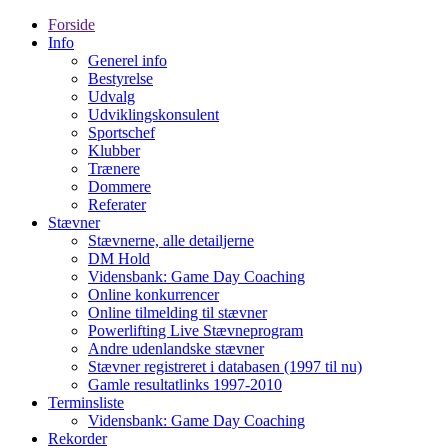
Forside
Info
Generel info
Bestyrelse
Udvalg
Udviklingskonsulent
Sportschef
Klubber
Trænere
Dommere
Referater
Stævner
Stævnerne, alle detailjerne
DM Hold
Vidensbank: Game Day Coaching
Online konkurrencer
Online tilmelding til stævner
Powerlifting Live Stævneprogram
Andre udenlandske stævner
Stævner registreret i databasen (1997 til nu)
Gamle resultatlinks 1997-2010
Terminsliste
Vidensbank: Game Day Coaching
Rekorder