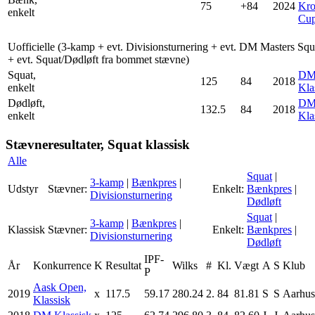
75
+84
2024
Kr
enkelt
Cu
Uofficielle (3-kamp + evt. Divisionsturnering + evt. DM Masters Squ
+ evt. Squat/Dødløft fra bommet stævne)
Squat,
D
125
84
2018
enkelt
Kla
Dødløft,
D
132.5
84
2018
enkelt
Kla
Stævneresultater, Squat klassisk
Alle
Squat
|
3-kamp
|
Bænkpres
|
Udstyr
Stævner:
Enkelt:
Bænkpres
|
Divisionsturnering
Dødløft
Squat
|
3-kamp
|
Bænkpres
|
Klassisk
Stævner:
Enkelt:
Bænkpres
|
Divisionsturnering
Dødløft
IPF-
År
Konkurrence
K
Resultat
Wilks
#
Kl.
Vægt
A
S
Klub
P
Aask Open,
2019
x
117.5
59.17
280.24
2.
84
81.81
S
S
Aarhu
Klassisk