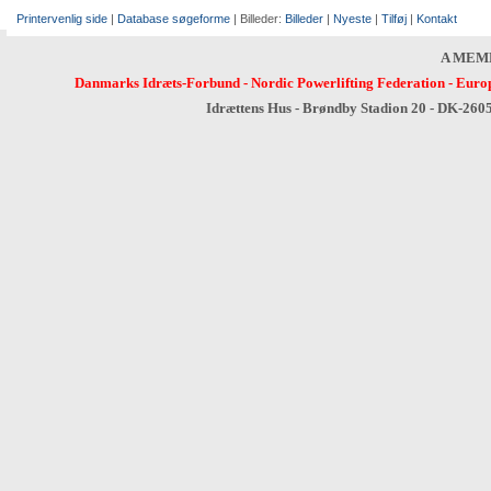
Printervenlig side
|
Database søgeforme
| Billeder:
Billeder
|
Nyeste
|
Tilføj
|
Kontakt
A MEM
Danmarks Idræts-Forbund
-
Nordic Powerlifting Federation
-
Europ
Idrættens Hus - Brøndby Stadion 20 - DK-260