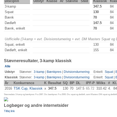
Disciplin
Udstyr
Klasse
År
Stævne
Sted
Klassisk
Kla
3-kamp
347.5
84
Squat
130
84
Bænk
70
84
Dødløft
147.5
84
Bænk, enkelt
70
84
Uofficielle (3-kamp + evt. Divisionsturnering + evt. DM Masters Squat og
Squat, enkelt
130
84
Dødløft, enkelt
155
84
Stævneresultater, 3-kamp klassisk
Alle
Udstyr
Stævner:
3-kamp
|
Bænkpres
|
Divisionsturnering
Enkelt:
Squat
|
Klassisk
Stævner:
3-kamp
|
Bænkpres
|
Divisionsturnering
Enkelt:
Squat
|
År
Konkurrence
K
Resultat
SQ
BP
DL
IPF-P
Wilks
#
Kl.
2016
TSK Cup, Klassisk
x
347.5
130
70
147.5
65.72
310.42
4.
84
Stævnedata: 3-kamp og bænkpres: Fra 1997. Div. bænkpres: Fra 2000. Div. squat og dødløft, samt Masters DM squat og dødløft:
Logbøger og andre internetsider
Tilføj link