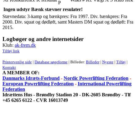
P
Ingen udstyr Bænk stævner resulater!
Stævnedata: 3-kamp og bænkpres: Fra 1997. Div. bænkpres: Fra
2000. Div. squat og dødløft, samt Masters DM squat og dødløft: Fra
2015.
Logbøger og andre internetsider
Klub:
ak-frem.dk
Tilføj link
Printervenlig side
|
Database søgeforme
| Billeder:
Billeder
|
Nyeste
|
Tilføj
|
Kontakt
A MEMBER OF:
Danmarks Idræts-Forbund
-
Nordic Powerlifting Federation
-
European Powerlifting Federation
-
International Powerlifting
Federation
Idrættens Hus - Brøndby Stadion 20 - DK-2605 Brøndby - Tlf
+45 6265 6122 - CVR 16013749