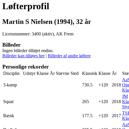
Løfterprofil
Martin S Nielsen (1994), 32 år
Licensnummer: 3400 (aktiv), AK Frem
Billeder
Ingen billeder tilføjet endnu.
Billeder kan tilføjes her
|
Billeder af andre løftere
Personlige rekorder
Disciplin
Udstyr
Klasse
År
Stævne
Sted
Klassisk
Klasse
År
Stæ
Aa
3-kamp
730.5
+120
2018
Ope
Kla
JM
Squat
265
+120
2018
Kla
Styr
TS
Bænk
177.5
+120
2017
Kla
Aa