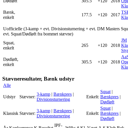
Dødløft
305.5
+120
2018
Ope
Kla
Bænk,
TS
177.5
+120
2017
enkelt
Kla
Uofficielle (3-kamp + evt. Divisionsturnering + evt. DM Masters Squ
evt. Squat/Dødløft fra bommet stævne)
JM
Squat,
265
+120
2018
Kla
enkelt
Styr
Aa
Dødløft,
305.5
+120
2018
Ope
enkelt
Kla
Stævneresultater, Bænk udstyr
Alle
Squat
|
3-kamp
|
Bænkpres
|
Udstyr
Stævner:
Enkelt:
Bænkpres
|
Divisionsturnering
Dødløft
Squat
|
3-kamp
|
Bænkpres
|
Klassisk
Stævner:
Enkelt:
Bænkpres
|
Divisionsturnering
Dødløft
IPF-
År
Konkurrence
K
Resultat
Wilks
#
Kl.
Vægt
A
S
Klub
Rek