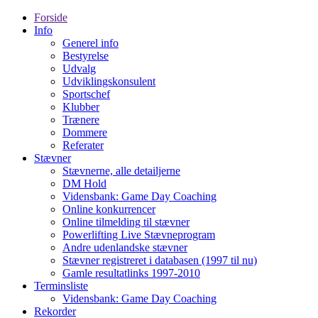
Forside
Info
Generel info
Bestyrelse
Udvalg
Udviklingskonsulent
Sportschef
Klubber
Trænere
Dommere
Referater
Stævner
Stævnerne, alle detailjerne
DM Hold
Vidensbank: Game Day Coaching
Online konkurrencer
Online tilmelding til stævner
Powerlifting Live Stævneprogram
Andre udenlandske stævner
Stævner registreret i databasen (1997 til nu)
Gamle resultatlinks 1997-2010
Terminsliste
Vidensbank: Game Day Coaching
Rekorder