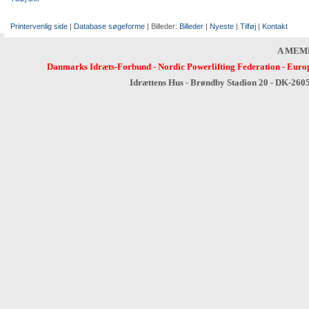
Printervenlig side
|
Database søgeforme
| Billeder:
Billeder
|
Nyeste
|
Tilføj
|
Kontakt
A MEM
Danmarks Idræts-Forbund
-
Nordic Powerlifting Federation
-
Europ
Idrættens Hus - Brøndby Stadion 20 - DK-260