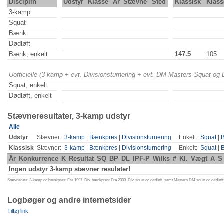
Disciplin
Udstyr
Klasse
År
Stævne
Sted
Klassisk
Klass
3-kamp
Squat
Bænk
Dødløft
Bænk, enkelt
147.5
105
Uofficielle (3-kamp + evt. Divisionsturnering + evt. DM Masters Squat og
Squat, enkelt
Dødløft, enkelt
Stævneresultater, 3-kamp udstyr
Alle
Udstyr
Stævner:
3-kamp
|
Bænkpres
|
Divisionsturnering
Enkelt:
Squat
|
Klassisk
Stævner:
3-kamp
|
Bænkpres
|
Divisionsturnering
Enkelt:
Squat
|
År
Konkurrence
K
Resultat
SQ
BP
DL
IPF-P
Wilks
#
Kl.
Vægt
A
S
Ingen udstyr 3-kamp stævner resulater!
Stævnedata: 3-kamp og bænkpres: Fra 1997. Div. bænkpres: Fra 2000. Div. squat og dødløft, samt Masters DM squat og dødløft:
Logbøger og andre internetsider
Tilføj link