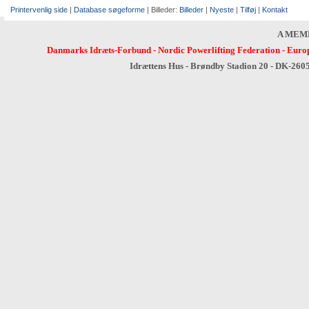
Printervenlig side
|
Database søgeforme
| Billeder:
Billeder
|
Nyeste
|
Tilføj
|
Kontakt
A MEM
Danmarks Idræts-Forbund
-
Nordic Powerlifting Federation
-
Europ
Idrættens Hus - Brøndby Stadion 20 - DK-260