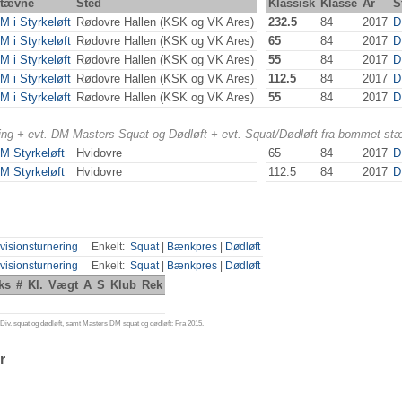
tævne
Sted
Klassisk
Klasse
År
S
M i Styrkeløft
Rødovre Hallen (KSK og VK Ares)
232.5
84
2017
D
M i Styrkeløft
Rødovre Hallen (KSK og VK Ares)
65
84
2017
D
M i Styrkeløft
Rødovre Hallen (KSK og VK Ares)
55
84
2017
D
M i Styrkeløft
Rødovre Hallen (KSK og VK Ares)
112.5
84
2017
D
M i Styrkeløft
Rødovre Hallen (KSK og VK Ares)
55
84
2017
D
ering + evt. DM Masters Squat og Dødløft + evt. Squat/Dødløft fra bommet st
M Styrkeløft
Hvidovre
65
84
2017
D
M Styrkeløft
Hvidovre
112.5
84
2017
D
visionsturnering
Enkelt:
Squat
|
Bænkpres
|
Dødløft
visionsturnering
Enkelt:
Squat
|
Bænkpres
|
Dødløft
ks
#
Kl.
Vægt
A
S
Klub
Rek
iv. squat og dødløft, samt Masters DM squat og dødløft: Fra 2015.
r