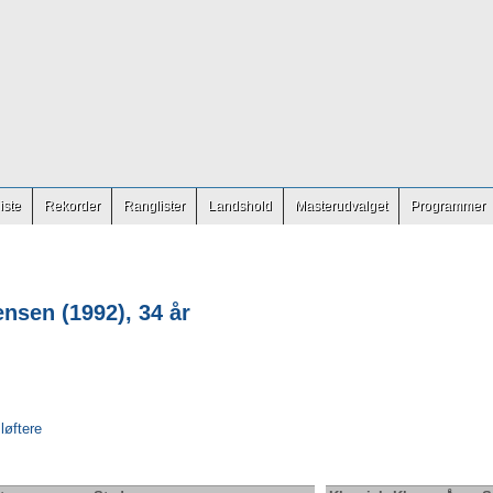
iste
Rekorder
Ranglister
Landshold
Masterudvalget
Programmer
nsen (1992), 34 år
 løftere