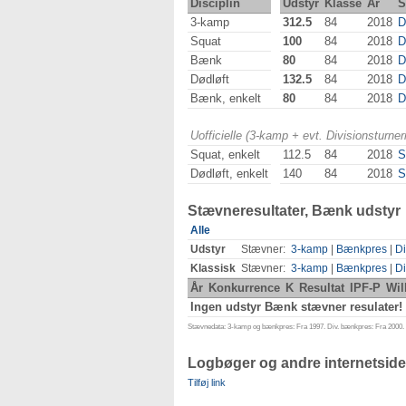
Disciplin
Udstyr
Klasse
År
S
3-kamp
312.5
84
2018
D
Squat
100
84
2018
D
Bænk
80
84
2018
D
Dødløft
132.5
84
2018
D
Bænk, enkelt
80
84
2018
D
Uofficielle (3-kamp + evt. Divisionsturn
Squat, enkelt
112.5
84
2018
S
Dødløft, enkelt
140
84
2018
S
Stævneresultater, Bænk udstyr
Alle
Udstyr
Stævner:
3-kamp
|
Bænkpres
|
Di
Klassisk
Stævner:
3-kamp
|
Bænkpres
|
Di
År
Konkurrence
K
Resultat
IPF-P
Wil
Ingen udstyr Bænk stævner resulater!
Stævnedata: 3-kamp og bænkpres: Fra 1997. Div. bænkpres: Fra 2000. D
Logbøger og andre internetside
Tilføj link