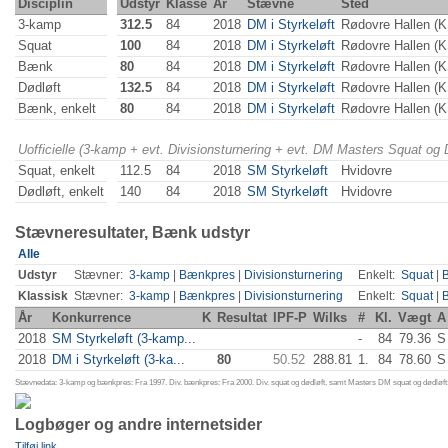
Disciplin
Udstyr
Klasse
År
Stævne
Sted
3-kamp
312.5
84
2018
DM i Styrkeløft
Rødovre Hallen (
Squat
100
84
2018
DM i Styrkeløft
Rødovre Hallen (
Bænk
80
84
2018
DM i Styrkeløft
Rødovre Hallen (
Dødløft
132.5
84
2018
DM i Styrkeløft
Rødovre Hallen (
Bænk, enkelt
80
84
2018
DM i Styrkeløft
Rødovre Hallen (
Uofficielle (3-kamp + evt. Divisionsturnering + evt. DM Masters Squat og
Squat, enkelt
112.5
84
2018
SM Styrkeløft
Hvidovre
Dødløft, enkelt
140
84
2018
SM Styrkeløft
Hvidovre
Stævneresultater, Bænk udstyr
Alle
Udstyr
Stævner:
3-kamp
|
Bænkpres
|
Divisionsturnering
Enkelt:
Squat
|
Klassisk
Stævner:
3-kamp
|
Bænkpres
|
Divisionsturnering
Enkelt:
Squat
|
År
Konkurrence
K
Resultat
IPF-P
Wilks
#
Kl.
Vægt
A
2018
SM Styrkeløft (3-kamp...
-
84
79.36
S
2018
DM i Styrkeløft (3-ka...
80
50.52
288.81
1.
84
78.60
S
Stævnedata: 3-kamp og bænkpres: Fra 1997. Div. bænkpres: Fra 2000. Div. squat og dødløft, samt Masters DM squat og dødløft:
Logbøger og andre internetsider
Tilføj link