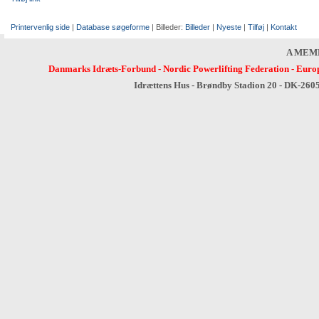
Printervenlig side
|
Database søgeforme
| Billeder:
Billeder
|
Nyeste
|
Tilføj
|
Kontakt
A MEM
Danmarks Idræts-Forbund
-
Nordic Powerlifting Federation
-
Europ
Idrættens Hus - Brøndby Stadion 20 - DK-260