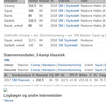
Disciplin
Udstyr
Klasse
År
Stævne
Sted
3-kamp
312.5
84
2018
DM i Styrkeløft
Rødovre Hallen (
Squat
100
84
2018
DM i Styrkeløft
Rødovre Hallen (
Bænk
80
84
2018
DM i Styrkeløft
Rødovre Hallen (
Dødløft
132.5
84
2018
DM i Styrkeløft
Rødovre Hallen (
Bænk, enkelt
80
84
2018
DM i Styrkeløft
Rødovre Hallen (
Uofficielle (3-kamp + evt. Divisionsturnering + evt. DM Masters Squat og
Squat, enkelt
112.5
84
2018
SM Styrkeløft
Hvidovre
Dødløft, enkelt
140
84
2018
SM Styrkeløft
Hvidovre
Stævneresultater, 3-kamp klassisk
Alle
Udstyr
Stævner:
3-kamp
|
Bænkpres
|
Divisionsturnering
Enkelt:
Squat
|
Klassisk
Stævner:
3-kamp
|
Bænkpres
|
Divisionsturnering
Enkelt:
Squat
|
År
Konkurrence
K
Resultat
SQ
BP
DL
IPF-P
Wilks
#
Kl.
Væg
2017
DM Klassisk
x
232.5
65
55
112.5
44.86
213.16
6.
84
79.7
Stævnedata: 3-kamp og bænkpres: Fra 1997. Div. bænkpres: Fra 2000. Div. squat og dødløft, samt Masters DM squat og dødløft:
Logbøger og andre internetsider
Tilføj link