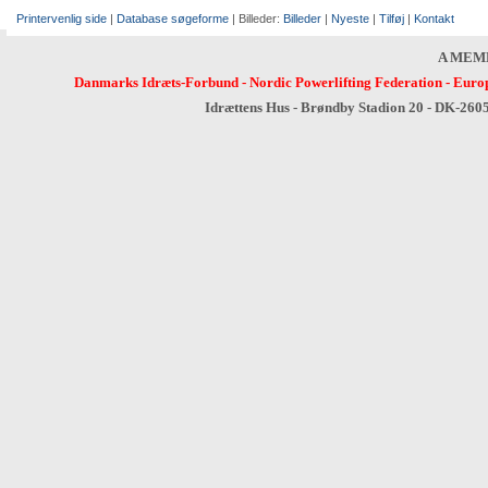
Printervenlig side
|
Database søgeforme
| Billeder:
Billeder
|
Nyeste
|
Tilføj
|
Kontakt
A MEM
Danmarks Idræts-Forbund
-
Nordic Powerlifting Federation
-
Europ
Idrættens Hus - Brøndby Stadion 20 - DK-260