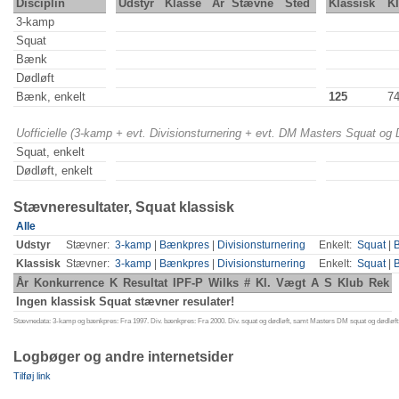
Disciplin
Udstyr
Klasse
År
Stævne
Sted
Klassisk
K
3-kamp
Squat
Bænk
Dødløft
Bænk, enkelt
125
7
Uofficielle (3-kamp + evt. Divisionsturnering + evt. DM Masters Squat og
Squat, enkelt
Dødløft, enkelt
Stævneresultater, Squat klassisk
Alle
Udstyr
Stævner:
3-kamp
|
Bænkpres
|
Divisionsturnering
Enkelt:
Squat
|
Klassisk
Stævner:
3-kamp
|
Bænkpres
|
Divisionsturnering
Enkelt:
Squat
|
År
Konkurrence
K
Resultat
IPF-P
Wilks
#
Kl.
Vægt
A
S
Klub
Rek
Ingen klassisk Squat stævner resulater!
Stævnedata: 3-kamp og bænkpres: Fra 1997. Div. bænkpres: Fra 2000. Div. squat og dødløft, samt Masters DM squat og dødløft:
Logbøger og andre internetsider
Tilføj link