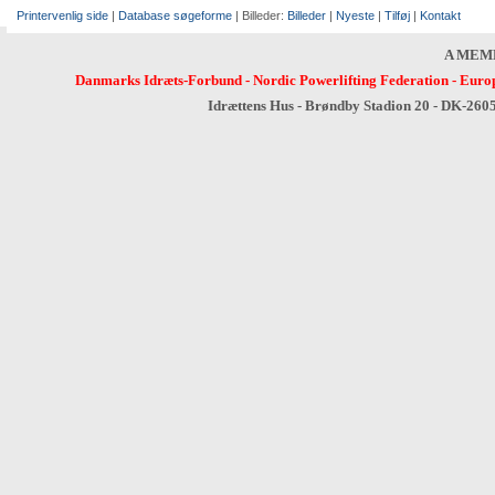
Printervenlig side
|
Database søgeforme
| Billeder:
Billeder
|
Nyeste
|
Tilføj
|
Kontakt
A MEM
Danmarks Idræts-Forbund
-
Nordic Powerlifting Federation
-
Europ
Idrættens Hus - Brøndby Stadion 20 - DK-260