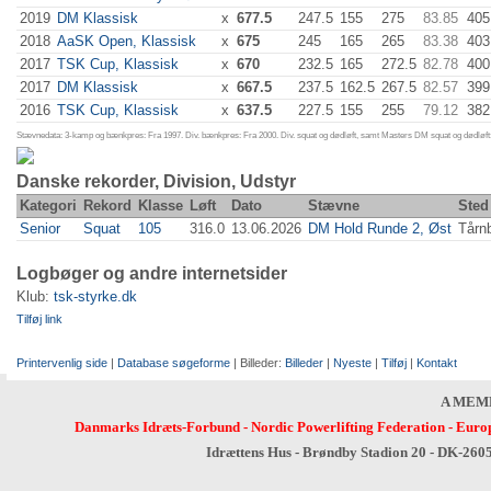
2019
DM Klassisk
x
677.5
247.5
155
275
83.85
405
2018
AaSK Open, Klassisk
x
675
245
165
265
83.38
403
2017
TSK Cup, Klassisk
x
670
232.5
165
272.5
82.78
400
2017
DM Klassisk
x
667.5
237.5
162.5
267.5
82.57
399
2016
TSK Cup, Klassisk
x
637.5
227.5
155
255
79.12
382
Stævnedata: 3-kamp og bænkpres: Fra 1997. Div. bænkpres: Fra 2000. Div. squat og dødløft, samt Masters DM squat og dødløft:
Danske rekorder, Division, Udstyr
Kategori
Rekord
Klasse
Løft
Dato
Stævne
Sted
Senior
Squat
105
316.0
13.06.2026
DM Hold Runde 2, Øst
Tårn
Logbøger og andre internetsider
Klub:
tsk-styrke.dk
Tilføj link
Printervenlig side
|
Database søgeforme
| Billeder:
Billeder
|
Nyeste
|
Tilføj
|
Kontakt
A MEM
Danmarks Idræts-Forbund
-
Nordic Powerlifting Federation
-
Europ
Idrættens Hus - Brøndby Stadion 20 - DK-260