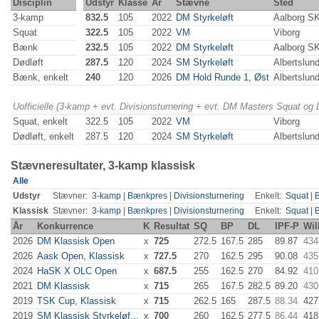
Disciplin
Udstyr
Klasse
År
Stævne
Sted
3-kamp
832.5
105
2022
DM Styrkeløft
Aalborg S
Squat
322.5
105
2022
VM
Viborg
Bænk
232.5
105
2022
DM Styrkeløft
Aalborg S
Dødløft
287.5
120
2024
SM Styrkeløft
Albertslun
Bænk, enkelt
240
120
2026
DM Hold Runde 1, Øst
Albertslun
Uofficielle (3-kamp + evt. Divisionsturnering + evt. DM Masters Squat og
Squat, enkelt
322.5
105
2022
VM
Viborg
Dødløft, enkelt
287.5
120
2024
SM Styrkeløft
Albertslun
Stævneresultater, 3-kamp klassisk
Alle
Udstyr
Stævner:
3-kamp
|
Bænkpres
|
Divisionsturnering
Enkelt:
Squat
|
Klassisk
Stævner:
3-kamp
|
Bænkpres
|
Divisionsturnering
Enkelt:
Squat
|
År
Konkurrence
K
Resultat
SQ
BP
DL
IPF-P
Wil
2026
DM Klassisk Open
x
725
272.5
167.5
285
89.87
434
2026
Aask Open, Klassisk
x
727.5
270
162.5
295
90.08
435
2024
HaSK X OLC Open
x
687.5
255
162.5
270
84.92
410
2021
DM Klassisk
x
715
265
167.5
282.5
89.20
430
2019
TSK Cup, Klassisk
x
715
262.5
165
287.5
88.34
427
2019
SM Klassisk Styrkeløf...
x
700
260
162.5
277.5
86.44
418