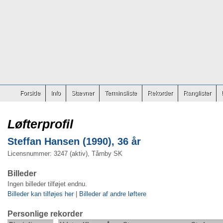
Forside
Info
Stævner
Terminsliste
Rekorder
Ranglister
Løfterprofil
Steffan Hansen (1990), 36 år
Licensnummer: 3247 (aktiv), Tårnby SK
Billeder
Ingen billeder tilføjet endnu.
Billeder kan tilføjes her
|
Billeder af andre løftere
Personlige rekorder