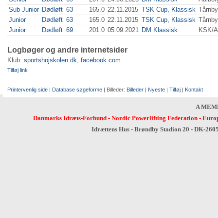
Sub-Junior
Dødløft
63
165.0
22.11.2015
TSK Cup, Klassisk
Tårnby
Junior
Dødløft
63
165.0
22.11.2015
TSK Cup, Klassisk
Tårnby
Junior
Dødløft
69
201.0
05.09.2021
DM Klassisk
KSK/
Logbøger og andre internetsider
Klub:
sportshojskolen.dk
,
facebook.com
Tilføj link
Printervenlig side
|
Database søgeforme
| Billeder:
Billeder
|
Nyeste
|
Tilføj
|
Kontakt
A MEM
Danmarks Idræts-Forbund
-
Nordic Powerlifting Federation
-
Europ
Idrættens Hus - Brøndby Stadion 20 - DK-260