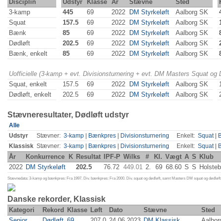
Disciplin
Udstyr
Klasse
År
Stævne
Sted
3-kamp
445
69
2022
DM Styrkeløft
Aalborg SK
Squat
157.5
69
2022
DM Styrkeløft
Aalborg SK
Bænk
85
69
2022
DM Styrkeløft
Aalborg SK
Dødløft
202.5
69
2022
DM Styrkeløft
Aalborg SK
Bænk, enkelt
85
69
2022
DM Styrkeløft
Aalborg SK
Uofficielle (3-kamp + evt. Divisionsturnering + evt. DM Masters Squat og
Squat, enkelt
157.5
69
2022
DM Styrkeløft
Aalborg SK
Dødløft, enkelt
202.5
69
2022
DM Styrkeløft
Aalborg SK
Stævneresultater, Dødløft udstyr
Alle
Udstyr
Stævner:
3-kamp
|
Bænkpres
|
Divisionsturnering
Enkelt:
Squat
|
Klassisk
Stævner:
3-kamp
|
Bænkpres
|
Divisionsturnering
Enkelt:
Squat
|
År
Konkurrence
K
Resultat
IPF-P
Wilks
#
Kl.
Vægt
A
S
Klub
2022
DM Styrkeløft
202.5
76.72
449.01
2.
69
68.60
S
S
Holsteb
Stævnedata: 3-kamp og bænkpres: Fra 1997. Div. bænkpres: Fra 2000. Div. squat og dødløft, samt Masters DM squat og dødløft:
Danske rekorder, Klassisk
Kategori
Rekord
Klasse
Løft
Dato
Stævne
Sted
Senior
Dødløft
69
207.0
24.06.2023
DM Klassisk
Aalbor