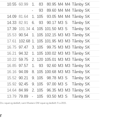
10.55
60.99
1.
83
80.95
M4
M4
Tårnby SK
-
93
89.60
M4
M4
Tårnby SK
14.09
81.64
1.
105
93.05
M4
M4
Tårnby SK
14.33
82.91
6.
93
90.17
M3
S
Tårnby SK
17.39
101.34
4.
105
101.50
M3
S
Tårnby SK
15.53
90.54
1.
105
102.15
M3
M3
Tårnby SK
17.61
102.68
1.
105
101.95
M3
M3
Tårnby SK
16.75
97.47
3.
105
99.75
M3
M3
Tårnby SK
16.21
94.32
1.
105
100.02
M3
M3
Tårnby SK
10.22
59.75
2.
120
105.01
M3
M3
Tårnby SK
16.85
97.57
1.
93
92.60
M3
M3
Tårnby SK
16.16
94.09
8.
105
100.68
M3
M3
Tårnby SK
15.52
90.21
9.
105
98.78
M3
S
Tårnby SK
15.92
92.45
9.
105
97.00
M3
S
Tårnby SK
14.64
84.99
2.
105
96.35
M3
M3
Tårnby SK
13.79
79.89
-
105
93.50
M3
S
Tårnby SK
iv. squat og dødløft, samt Masters DM squat og dødløft: Fra 2015.
r