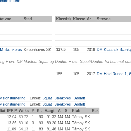
andre løftere
tævne
Sted
Klassisk
Klasse
År
Stævne
M Bænkpres
Københavns SK
137.5
105
2018
DM Klassisk Bænk
ering + evt. DM Masters Squat og Dødløft + evt. Squat/Dødløft fra bommet st
155
105
2017
DM Hold Runde 1, 
visionsturnering
Enkelt:
Squat
|
Bænkpres
|
Dødløft
visionsturnering
Enkelt:
Squat
|
Bænkpres
|
Dødløft
tat
IPF-P
Wilks
#
Kl.
Vægt
A
S
Klub
Rek
12.04
69.72
1.
93
91.32
M4
M4
Tårnby SK
13.86
80.16
3.
93
89.20
M4
M4
Tårnby SK
11.09
64.13
1.
83
81.48
M4
M4
Tårnby SK