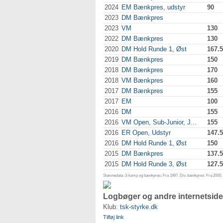
2024
EM Bænkpres, udstyr
90
2023
DM Bænkpres
2023
VM
130
2022
DM Bænkpres
130
2020
DM Hold Runde 1, Øst
167.5
2019
DM Bænkpres
150
2018
DM Bænkpres
170
2018
VM Bænkpres
160
2017
DM Bænkpres
155
2017
EM
100
2016
DM
155
2016
VM Open, Sub-Junior, J...
155
2016
ER Open, Udstyr
147.5
2016
DM Hold Runde 1, Øst
150
2015
DM Bænkpres
137.5
2015
DM Hold Runde 3, Øst
127.5
Stævnedata: 3-kamp og bænkpres: Fra 1997. Div. bænkpres: Fra 2000. D
Logbøger og andre internetside
Klub:
tsk-styrke.dk
Tilføj link