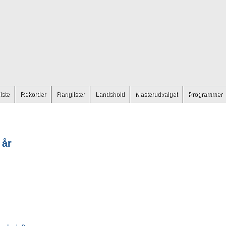
iste
Rekorder
Ranglister
Landshold
Masterudvalget
Programmer
 år