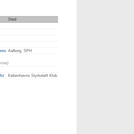
Sted
pres
Aalborg, SPH
ævne)
Øst
Københavns Styrkeløft Klub