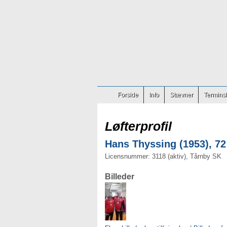
Forside
Info
Stævner
Terminsl
Løfterprofil
Hans Thyssing (1953), 72
Licensnummer: 3118 (aktiv), Tårnby SK
Billeder