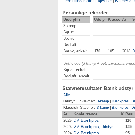
Flere billeder kan tilføjes her
|
Billeder af 
Personlige rekorder
Disciplin
Udstyr
Klasse
År
S
3-kamp
Squat
Bænk
Dødløft
Bænk, enkelt
170
105
2018
D
Uofficielle (3-kamp + evt. Divisionsturn
Squat, enkelt
Dødløft, enkelt
Stævneresultater, Bænk udstyr
Alle
Udstyr
Stævner:
3-kamp
|
Bænkpres
|
Di
Klassisk
Stævner:
3-kamp
|
Bænkpres
|
Di
År
Konkurrence
K
Resul
2025
DM Bænkpres
110
2025
VM Bænkpres, Udstyr
125
2024
DM Bænkpres
95