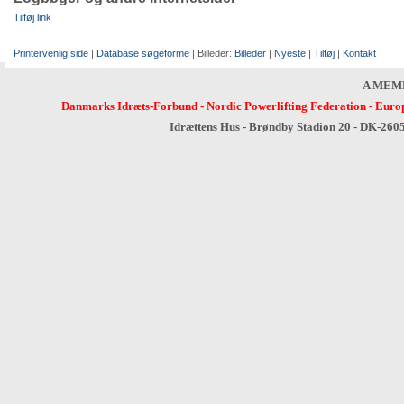
Tilføj link
Printervenlig side
|
Database søgeforme
| Billeder:
Billeder
|
Nyeste
|
Tilføj
|
Kontakt
A MEM
Danmarks Idræts-Forbund
-
Nordic Powerlifting Federation
-
Europ
Idrættens Hus - Brøndby Stadion 20 - DK-260