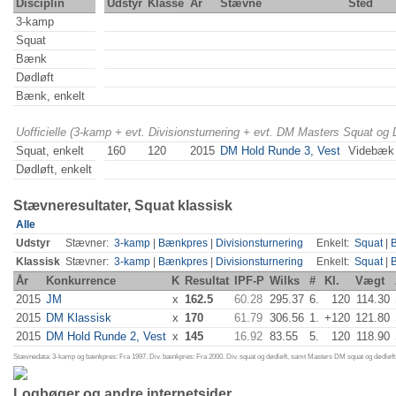
Disciplin
Udstyr
Klasse
År
Stævne
Sted
3-kamp
Squat
Bænk
Dødløft
Bænk, enkelt
Uofficielle (3-kamp + evt. Divisionsturnering + evt. DM Masters Squat og
Squat, enkelt
160
120
2015
DM Hold Runde 3, Vest
Videbæk
Dødløft, enkelt
Stævneresultater, Squat klassisk
Alle
Udstyr
Stævner:
3-kamp
|
Bænkpres
|
Divisionsturnering
Enkelt:
Squat
|
Klassisk
Stævner:
3-kamp
|
Bænkpres
|
Divisionsturnering
Enkelt:
Squat
|
År
Konkurrence
K
Resultat
IPF-P
Wilks
#
Kl.
Vægt
2015
JM
x
162.5
60.28
295.37
6.
120
114.30
2015
DM Klassisk
x
170
61.79
306.56
1.
+120
121.80
2015
DM Hold Runde 2, Vest
x
145
16.92
83.55
5.
120
118.90
Stævnedata: 3-kamp og bænkpres: Fra 1997. Div. bænkpres: Fra 2000. Div. squat og dødløft, samt Masters DM squat og dødløft:
Logbøger og andre internetsider