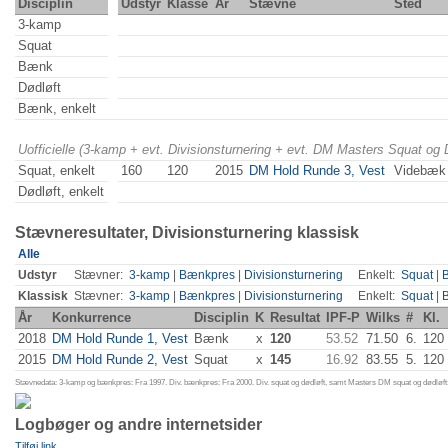
Disciplin
Udstyr
Klasse
År
Stævne
Sted
3-kamp
Squat
Bænk
Dødløft
Bænk, enkelt
Uofficielle (3-kamp + evt. Divisionsturnering + evt. DM Masters Squat og
Squat, enkelt
160
120
2015
DM Hold Runde 3, Vest
Videbæk
Dødløft, enkelt
Stævneresultater, Divisionsturnering klassisk
Alle
Udstyr
Stævner:
3-kamp
|
Bænkpres
|
Divisionsturnering
Enkelt:
Squat
|
Klassisk
Stævner:
3-kamp
|
Bænkpres
|
Divisionsturnering
Enkelt:
Squat
|
År
Konkurrence
Disciplin
K
Resultat
IPF-P
Wilks
#
Kl.
2018
DM Hold Runde 1, Vest
Bænk
x
120
53.52
71.50
6.
120
2015
DM Hold Runde 2, Vest
Squat
x
145
16.92
83.55
5.
120
Stævnedata: 3-kamp og bænkpres: Fra 1997. Div. bænkpres: Fra 2000. Div. squat og dødløft, samt Masters DM squat og dødløft:
Logbøger og andre internetsider
Tilføj link