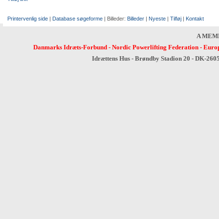
Printervenlig side
|
Database søgeforme
| Billeder:
Billeder
|
Nyeste
|
Tilføj
|
Kontakt
A MEM
Danmarks Idræts-Forbund
-
Nordic Powerlifting Federation
-
Europ
Idrættens Hus - Brøndby Stadion 20 - DK-260