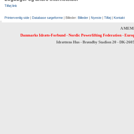
Tilføj link
Printervenlig side
|
Database søgeforme
| Billeder:
Billeder
|
Nyeste
|
Tilføj
|
Kontakt
A MEM
Danmarks Idræts-Forbund
-
Nordic Powerlifting Federation
-
Europ
Idrættens Hus - Brøndby Stadion 20 - DK-260