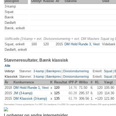
Disciplin
Udstyr
Klasse
År
Stævne
Sted
3-kamp
Squat
Bænk
Dødløft
Bænk, enkelt
Uofficielle (3-kamp + evt. Divisionsturnering + evt. DM Masters Squat og
Squat, enkelt
160
120
2015
DM Hold Runde 3, Vest
Videbæk
Dødløft, enkelt
Stævneresultater, Bænk klassisk
Alle
Udstyr
Stævner:
3-kamp
|
Bænkpres
|
Divisionsturnering
Enkelt:
Squat
|
Klassisk
Stævner:
3-kamp
|
Bænkpres
|
Divisionsturnering
Enkelt:
Squat
|
År
Konkurrence
K
Resultat
IPF-P
Wilks
#
Kl.
Vægt
2018
DM Hold Runde 1, Vest
x
120
14.76
71.50
6.
120
105.90
2015
JM (3-kamp)
x
125
60.28
295.37
6.
120
114.30
2015
DM Klassisk (3-kamp)
x
135
61.79
306.56
1.
+120
121.80
Stævnedata: 3-kamp og bænkpres: Fra 1997. Div. bænkpres: Fra 2000. Div. squat og dødløft, samt Masters DM squat og dødløft:
Logbøger og andre internetsider