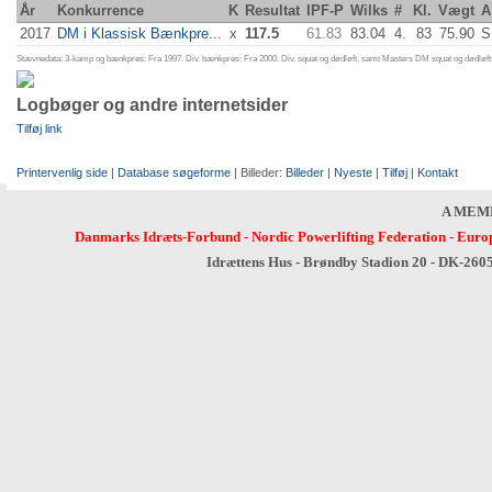
År
Konkurrence
K
Resultat
IPF-P
Wilks
#
Kl.
Vægt
A
2017
DM i Klassisk Bænkpre...
x
117.5
61.83
83.04
4.
83
75.90
S
Stævnedata: 3-kamp og bænkpres: Fra 1997. Div. bænkpres: Fra 2000. Div. squat og dødløft, samt Masters DM squat og dødløft:
Logbøger og andre internetsider
Tilføj link
Printervenlig side
|
Database søgeforme
| Billeder:
Billeder
|
Nyeste
|
Tilføj
|
Kontakt
A MEM
Danmarks Idræts-Forbund
-
Nordic Powerlifting Federation
-
Europ
Idrættens Hus - Brøndby Stadion 20 - DK-260