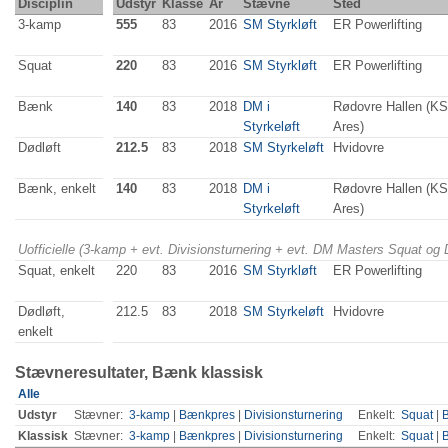
Disciplin
Udstyr
Klasse
År
Stævne
Sted
3-kamp
555
83
2016
SM Styrkløft
ER Powerlifting
Squat
220
83
2016
SM Styrkløft
ER Powerlifting
Bænk
140
83
2018
DM i
Rødovre Hallen (K
Styrkeløft
Ares)
Dødløft
212.5
83
2018
SM Styrkeløft
Hvidovre
Bænk, enkelt
140
83
2018
DM i
Rødovre Hallen (K
Styrkeløft
Ares)
Uofficielle (3-kamp + evt. Divisionsturnering + evt. DM Masters Squat og
Squat, enkelt
220
83
2016
SM Styrkløft
ER Powerlifting
Dødløft,
212.5
83
2018
SM Styrkeløft
Hvidovre
enkelt
Stævneresultater, Bænk klassisk
Alle
Udstyr
Stævner:
3-kamp
|
Bænkpres
|
Divisionsturnering
Enkelt:
Squat
|
Klassisk
Stævner:
3-kamp
|
Bænkpres
|
Divisionsturnering
Enkelt:
Squat
|