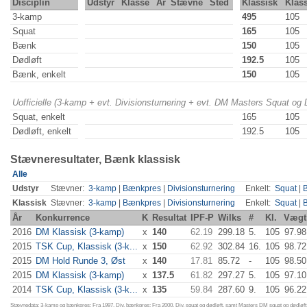
Disciplin
Udstyr
Klasse
År
Stævne
Sted
Klassisk
Klas
3-kamp
495
105
Squat
165
105
Bænk
150
105
Dødløft
192.5
105
Bænk, enkelt
150
105
Uofficielle (3-kamp + evt. Divisionsturnering + evt. DM Masters Squat og
Squat, enkelt
165
105
Dødløft, enkelt
192.5
105
Stævneresultater, Bænk klassisk
Alle
Udstyr
Stævner:
3-kamp
|
Bænkpres
|
Divisionsturnering
Enkelt:
Squat
|
Klassisk
Stævner:
3-kamp
|
Bænkpres
|
Divisionsturnering
Enkelt:
Squat
|
År
Konkurrence
K
Resultat
IPF-P
Wilks
#
Kl.
Vægt
2016
DM Klassisk (3-kamp)
x
140
62.19
299.18
5.
105
97.98
2015
TSK Cup, Klassisk (3-k...
x
150
62.92
302.84
16.
105
98.72
2015
DM Hold Runde 3, Øst
x
140
17.81
85.72
-
105
98.50
2015
DM Klassisk (3-kamp)
x
137.5
61.82
297.27
5.
105
97.10
2014
TSK Cup, Klassisk (3-k...
x
135
59.84
287.60
9.
105
96.22
Stævnedata: 3-kamp og bænkpres: Fra 1997. Div. bænkpres: Fra 2000. Div. squat og dødløft, samt Masters DM squat og dødløft: