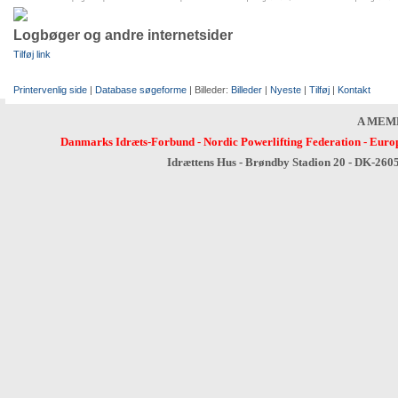
Logbøger og andre internetsider
Tilføj link
Printervenlig side
|
Database søgeforme
| Billeder:
Billeder
|
Nyeste
|
Tilføj
|
Kontakt
A MEM
Danmarks Idræts-Forbund
-
Nordic Powerlifting Federation
-
Europ
Idrættens Hus - Brøndby Stadion 20 - DK-260