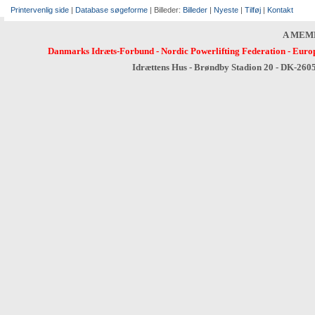
Printervenlig side
|
Database søgeforme
| Billeder:
Billeder
|
Nyeste
|
Tilføj
|
Kontakt
A MEM
Danmarks Idræts-Forbund
-
Nordic Powerlifting Federation
-
Europ
Idrættens Hus - Brøndby Stadion 20 - DK-260