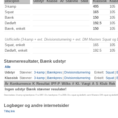
Disciplin
Udstyr
Klasse
År
Stævne
Sted
Klassisk
Klas
3-kamp
495
105
Squat
165
105
Bænk
150
105
Dødløft
192.5
105
Bænk, enkelt
150
105
Uofficielle (3-kamp + evt. Divisionsturnering + evt. DM Masters Squat og
Squat, enkelt
165
105
Dødløft, enkelt
192.5
105
Stævneresultater, Bænk udstyr
Alle
Udstyr
Stævner:
3-kamp
|
Bænkpres
|
Divisionsturnering
Enkelt:
Squat
|
Klassisk
Stævner:
3-kamp
|
Bænkpres
|
Divisionsturnering
Enkelt:
Squat
|
År
Konkurrence
K
Resultat
IPF-P
Wilks
#
Kl.
Vægt
A
S
Klub
Rek
Ingen udstyr Bænk stævner resulater!
Stævnedata: 3-kamp og bænkpres: Fra 1997. Div. bænkpres: Fra 2000. Div. squat og dødløft, samt Masters DM squat og dødløft:
Logbøger og andre internetsider
Tilføj link