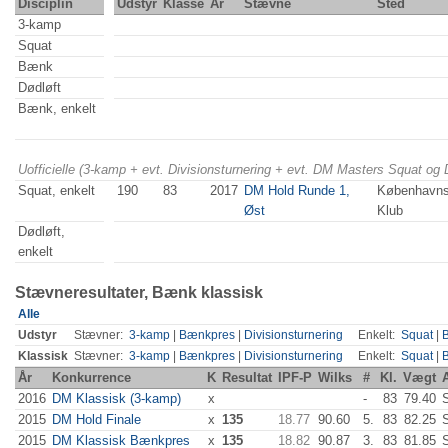
Disciplin
Udstyr
Klasse
År
Stævne
Sted
3-kamp
Squat
Bænk
Dødløft
Bænk, enkelt
Uofficielle (3-kamp + evt. Divisionsturnering + evt. DM Masters Squat og
Squat, enkelt
190
83
2017
DM Hold Runde 1,
Københavns 
Øst
Klub
Dødløft,
enkelt
Stævneresultater, Bænk klassisk
Alle
Udstyr
Stævner:
3-kamp
|
Bænkpres
|
Divisionsturnering
Enkelt:
Squat
|
Klassisk
Stævner:
3-kamp
|
Bænkpres
|
Divisionsturnering
Enkelt:
Squat
|
År
Konkurrence
K
Resultat
IPF-P
Wilks
#
Kl.
Vægt
2016
DM Klassisk (3-kamp)
x
-
83
79.40
2015
DM Hold Finale
x
135
18.77
90.60
5.
83
82.25
2015
DM Klassisk Bænkpres
x
135
18.82
90.87
3.
83
81.85