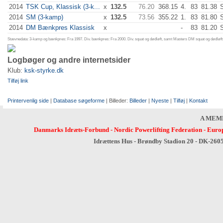
2014
TSK Cup, Klassisk (3-k...
x
132.5
76.20
368.15
4.
83
81.38
2014
SM (3-kamp)
x
132.5
73.56
355.22
1.
83
81.80
2014
DM Bænkpres Klassisk
x
-
83
81.20
Stævnedata: 3-kamp og bænkpres: Fra 1997. Div. bænkpres: Fra 2000. Div. squat og dødløft, samt Masters DM squat og dødløft:
Logbøger og andre internetsider
Klub:
ksk-styrke.dk
Tilføj link
Printervenlig side
|
Database søgeforme
| Billeder:
Billeder
|
Nyeste
|
Tilføj
|
Kontakt
A MEM
Danmarks Idræts-Forbund
-
Nordic Powerlifting Federation
-
Europ
Idrættens Hus - Brøndby Stadion 20 - DK-260