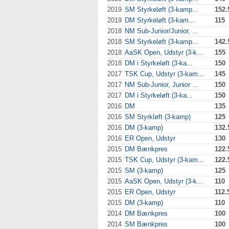
2019
SM Styrkeløft (3-kamp...
152.
2019
DM Styrkeløft (3-kam...
115
2018
NM Sub-Junior/Junior, ...
2018
SM Styrkeløft (3-kamp...
142.
2018
AaSK Open, Udstyr (3-k...
155
2018
DM i Styrkeløft (3-ka...
150
2017
TSK Cup, Udstyr (3-kam...
145
2017
NM Sub-Junior, Junior ...
150
2017
DM i Styrkeløft (3-ka...
150
2016
DM
135
2016
SM Styrkløft (3-kamp)
125
2016
DM (3-kamp)
132.
2016
ER Open, Udstyr
130
2015
DM Bænkpres
122.
2015
TSK Cup, Udstyr (3-kam...
122.
2015
SM (3-kamp)
125
2015
AaSK Open, Udstyr (3-k...
110
2015
ER Open, Udstyr
112.
2015
DM (3-kamp)
110
2014
DM Bænkpres
100
2014
SM Bænkpres
100