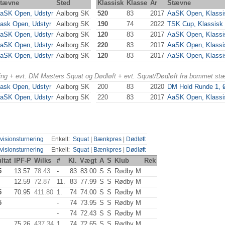
tævne
Sted
Klassisk
Klasse
År
Stævne
aSK Open, Udstyr
Aalborg SK
520
83
2017
AaSK Open, Klassi
ask Open, Udstyr
Aalborg SK
190
74
2022
TSK Cup, Klassisk
aSK Open, Udstyr
Aalborg SK
120
83
2017
AaSK Open, Klassi
aSK Open, Udstyr
Aalborg SK
220
83
2017
AaSK Open, Klassi
aSK Open, Udstyr
Aalborg SK
120
83
2017
AaSK Open, Klassi
ering + evt. DM Masters Squat og Dødløft + evt. Squat/Dødløft fra bommet st
ask Open, Udstyr
Aalborg SK
200
83
2020
DM Hold Runde 1, 
aSK Open, Udstyr
Aalborg SK
220
83
2017
AaSK Open, Klassi
visionsturnering
Enkelt:
Squat
|
Bænkpres
|
Dødløft
visionsturnering
Enkelt:
Squat
|
Bænkpres
|
Dødløft
ltat
IPF-P
Wilks
#
Kl.
Vægt
A
S
Klub
Rek
5
13.57
78.43
-
83
83.00
S
S
Rødby M
12.59
72.87
11.
83
77.99
S
S
Rødby M
5
70.95
411.80
1.
74
74.00
S
S
Rødby M
5
-
74
73.95
S
S
Rødby M
-
74
72.43
S
S
Rødby M
75.26
437.34
1.
74
72.65
S
S
Rødby M