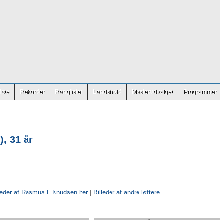
iste
Rekorder
Ranglister
Landshold
Masterudvalget
Programmer
, 31 år
lleder af Rasmus L Knudsen her
|
Billeder af andre løftere