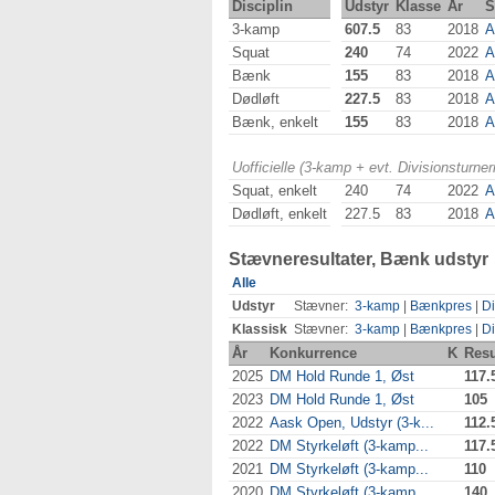
Disciplin
Udstyr
Klasse
År
S
3-kamp
607.5
83
2018
A
Squat
240
74
2022
A
Bænk
155
83
2018
A
Dødløft
227.5
83
2018
A
Bænk, enkelt
155
83
2018
A
Uofficielle (3-kamp + evt. Divisionsturn
Squat, enkelt
240
74
2022
A
Dødløft, enkelt
227.5
83
2018
A
Stævneresultater, Bænk udstyr
Alle
Udstyr
Stævner:
3-kamp
|
Bænkpres
|
Di
Klassisk
Stævner:
3-kamp
|
Bænkpres
|
Di
År
Konkurrence
K
Resu
2025
DM Hold Runde 1, Øst
117.
2023
DM Hold Runde 1, Øst
105
2022
Aask Open, Udstyr (3-k...
112.
2022
DM Styrkeløft (3-kamp...
117.
2021
DM Styrkeløft (3-kamp...
110
2020
DM Styrkeløft (3-kamp...
140