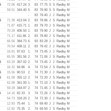
5
72.06
417.24
3.
83
77.75
S
S
Rødby M
59.51
344.40
5.
83
78.90
S
S
Rødby M
-
83
79.40
J
J
Rødby M
5
71.38
413.04
2.
83
78.96
J
S
Rødby M
71.87
415.71
1.
83
79.70
J
S
Rødby M
70.28
406.50
1.
83
79.90
J
J
Rødby M
71.17
411.86
2.
83
78.80
J
S
Rødby M
66.56
384.73
6.
93
83.28
J
J
Rødby M
70.54
408.11
2.
83
79.42
J
J
Rødby M
16.81
97.63
1.
74
73.45
J
J
Rødby M
65.55
381.56
2.
74
71.06
J
S
Rødby M
5
63.20
367.02
2.
74
73.45
J
J
Rødby M
16.32
94.86
4.
74
72.54
J
S
Rødby M
5
15.56
90.53
2.
74
71.30
J
J
Rødby M
5
61.08
355.12
2.
74
72.20
J
S
Rødby M
62.08
361.00
1.
74
72.10
J
S
Rødby M
59.29
344.97
2.
74
71.45
J
S
Rødby M
5
14.16
82.33
3.
74
72.26
J
S
Rødby M
54.73
318.20
2.
74
72.30
J
J
Rødby M
12.93
75.44
1.
74
69.40
J
J
Rødby M
12.92
75.35
2.
74
69.50
J
S
Rødby M