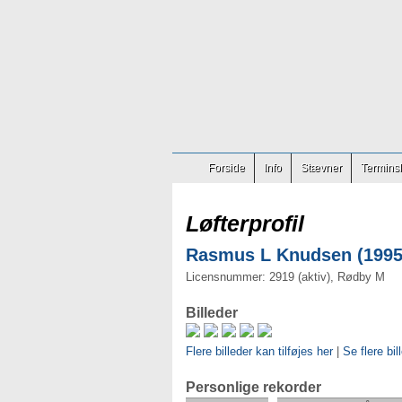
Forside
Info
Stævner
Terminsl
Løfterprofil
Rasmus L Knudsen (1995)
Licensnummer: 2919 (aktiv), Rødby M
Billeder
Flere billeder kan tilføjes her
|
Se flere bi
Personlige rekorder