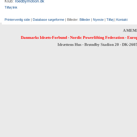
Klub:
roedbymotion.dk
Tilføj link
Printervenlig side
|
Database søgeforme
| Billeder:
Billeder
|
Nyeste
|
Tilføj
|
Kontakt
A MEM
Danmarks Idræts-Forbund
-
Nordic Powerlifting Federation
-
Europ
Idrættens Hus - Brøndby Stadion 20 - DK-260