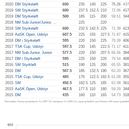
2020
DM Styrkeløft
600
235
140
225
75.26
437
2019
SM Styrkeløft
600
237.5
152.5
210
72.06
417
2019
DM Styrkeløft
500
185
115
200
59.51
344
2018
NM Sub-Junior/Junior, ...
225
220
2018
SM Styrkeløft
600
232.5
142.5
225
71.38
413
2018
AaSK Open, Udstyr
607.5
225
155
227.5
71.87
415
2018
DM i Styrkeløft
595
220
150
225
70.28
406
2017
TSK Cup, Udstyr
597.5
230
145
222.5
71.17
411
2017
NM Sub-Junior, Junior
577.5
220
150
207.5
66.56
384
2017
DM i Styrkeløft
595
225
150
220
70.54
408
2016
SM Styrkløft
515
190
125
200
65.55
381
2016
DM
507.5
185
132.5
190
63.20
367
2015
TSK Cup, Udstyr
485
170
122.5
192.5
61.08
355
2015
SM
492.5
182.5
125
185
62.08
361
2015
AaSK Open, Udstyr
467.5
177.5
110
180
59.29
344
2015
DM
435
160
110
165
54.73
318
Stævnedata: 3-kamp og bænkpres: Fra 1997. Div. bænkpres: Fra 2000. Div. squat og dødløft, samt Masters DM squat og dødløft: