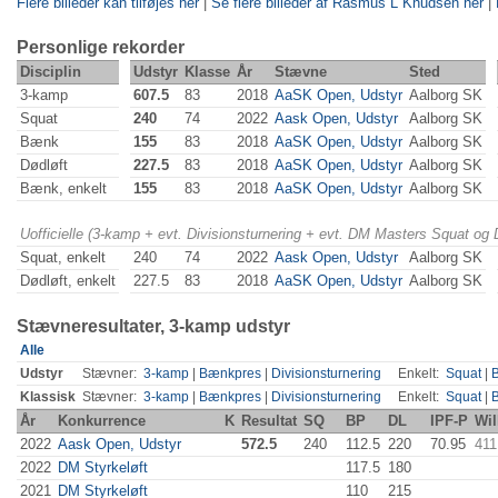
Flere billeder kan tilføjes her
|
Se flere billeder af Rasmus L Knudsen her
|
Personlige rekorder
Disciplin
Udstyr
Klasse
År
Stævne
Sted
3-kamp
607.5
83
2018
AaSK Open, Udstyr
Aalborg SK
Squat
240
74
2022
Aask Open, Udstyr
Aalborg SK
Bænk
155
83
2018
AaSK Open, Udstyr
Aalborg SK
Dødløft
227.5
83
2018
AaSK Open, Udstyr
Aalborg SK
Bænk, enkelt
155
83
2018
AaSK Open, Udstyr
Aalborg SK
Uofficielle (3-kamp + evt. Divisionsturnering + evt. DM Masters Squat og
Squat, enkelt
240
74
2022
Aask Open, Udstyr
Aalborg SK
Dødløft, enkelt
227.5
83
2018
AaSK Open, Udstyr
Aalborg SK
Stævneresultater, 3-kamp udstyr
Alle
Udstyr
Stævner:
3-kamp
|
Bænkpres
|
Divisionsturnering
Enkelt:
Squat
|
Klassisk
Stævner:
3-kamp
|
Bænkpres
|
Divisionsturnering
Enkelt:
Squat
|
År
Konkurrence
K
Resultat
SQ
BP
DL
IPF-P
Wil
2022
Aask Open, Udstyr
572.5
240
112.5
220
70.95
411
2022
DM Styrkeløft
117.5
180
2021
DM Styrkeløft
110
215