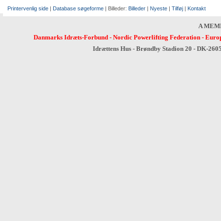
Printervenlig side
|
Database søgeforme
| Billeder:
Billeder
|
Nyeste
|
Tilføj
|
Kontakt
A MEM
Danmarks Idræts-Forbund
-
Nordic Powerlifting Federation
-
Europ
Idrættens Hus - Brøndby Stadion 20 - DK-260