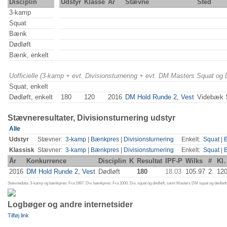
Disciplin
Udstyr
Klasse
År
Stævne
Sted
3-kamp
Squat
Bænk
Dødløft
Bænk, enkelt
Uofficielle (3-kamp + evt. Divisionsturnering + evt. DM Masters Squat og
Squat, enkelt
Dødløft, enkelt
180
120
2016
DM Hold Runde 2, Vest
Videbæk
Stævneresultater, Divisionsturnering udstyr
Alle
Udstyr
Stævner:
3-kamp
|
Bænkpres
|
Divisionsturnering
Enkelt:
Squat
|
Klassisk
Stævner:
3-kamp
|
Bænkpres
|
Divisionsturnering
Enkelt:
Squat
|
År
Konkurrence
Disciplin
K
Resultat
IPF-P
Wilks
#
Kl.
2016
DM Hold Runde 2, Vest
Dødløft
180
18.03
105.97
2.
12
Stævnedata: 3-kamp og bænkpres: Fra 1997. Div. bænkpres: Fra 2000. Div. squat og dødløft, samt Masters DM squat og dødløft:
Logbøger og andre internetsider
Tilføj link