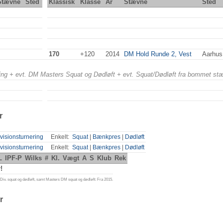
Stævne
Sted
Klassisk
Klasse
År
Stævne
Sted
170
+120
2014
DM Hold Runde 2, Vest
Aarhus
ering + evt. DM Masters Squat og Dødløft + evt. Squat/Dødløft fra bommet st
r
visionsturnering
Enkelt:
Squat
|
Bænkpres
|
Dødløft
visionsturnering
Enkelt:
Squat
|
Bænkpres
|
Dødløft
L
IPF-P
Wilks
#
Kl.
Vægt
A
S
Klub
Rek
!
iv. squat og dødløft, samt Masters DM squat og dødløft: Fra 2015.
r