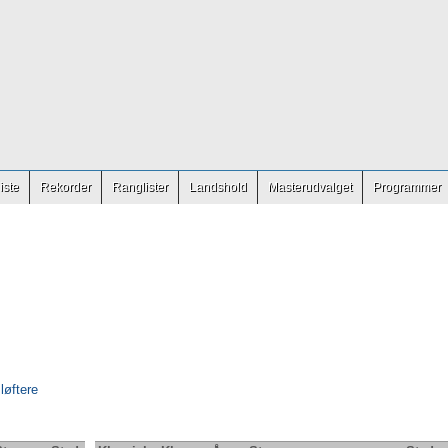
iste
Rekorder
Ranglister
Landshold
Masterudvalget
Programmer
 løftere