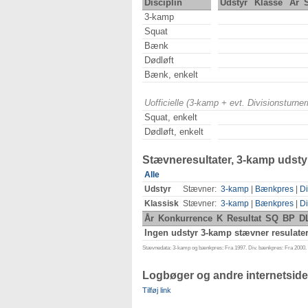
Disciplin
Udstyr
Klasse
År
3-kamp
Squat
Bænk
Dødløft
Bænk, enkelt
Uofficielle (3-kamp + evt. Divisionsturn
Squat, enkelt
Dødløft, enkelt
Stævneresultater, 3-kamp udsty
Alle
Udstyr
Stævner:
3-kamp
|
Bænkpres
|
Di
Klassisk
Stævner:
3-kamp
|
Bænkpres
|
Di
År
Konkurrence
K
Resultat
SQ
BP
D
Ingen udstyr 3-kamp stævner resulater
Stævnedata: 3-kamp og bænkpres: Fra 1997. Div. bænkpres: Fra 2000. D
Logbøger og andre internetside
Tilføj link