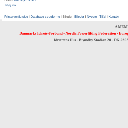
Tilføj link
Printervenlig side
|
Database søgeforme
| Billeder:
Billeder
|
Nyeste
|
Tilføj
|
Kontakt
A MEM
Danmarks Idræts-Forbund
-
Nordic Powerlifting Federation
-
Europ
Idrættens Hus - Brøndby Stadion 20 - DK-260