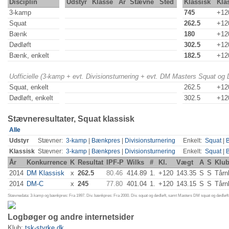
Disciplin
Udstyr
Klasse
År
Stævne
Sted
Klassisk
Kla
3-kamp
745
+12
Squat
262.5
+12
Bænk
180
+12
Dødløft
302.5
+12
Bænk, enkelt
182.5
+12
Uofficielle (3-kamp + evt. Divisionsturnering + evt. DM Masters Squat og
Squat, enkelt
262.5
+12
Dødløft, enkelt
302.5
+12
Stævneresultater, Squat klassisk
Alle
Udstyr
Stævner:
3-kamp
|
Bænkpres
|
Divisionsturnering
Enkelt:
Squat
|
Klassisk
Stævner:
3-kamp
|
Bænkpres
|
Divisionsturnering
Enkelt:
Squat
|
År
Konkurrence
K
Resultat
IPF-P
Wilks
#
Kl.
Vægt
A
S
Klu
2014
DM Klassisk
x
262.5
80.46
414.89
1.
+120
143.35
S
S
Tårn
2014
DM-C
x
245
77.80
401.04
1.
+120
143.15
S
S
Tårn
Stævnedata: 3-kamp og bænkpres: Fra 1997. Div. bænkpres: Fra 2000. Div. squat og dødløft, samt Masters DM squat og dødløft:
Logbøger og andre internetsider
Klub:
tsk-styrke.dk