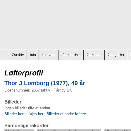
Forside
Info
Stævner
Terminsliste
Rekorder
Ranglister
Løfterprofil
Thor J Lomborg (1977), 49 år
Licensnummer: 2867 (aktiv), Tårnby SK
Billeder
Ingen billeder tilføjet endnu.
Billeder kan tilføjes her
|
Billeder af andre løftere
Personlige rekorder