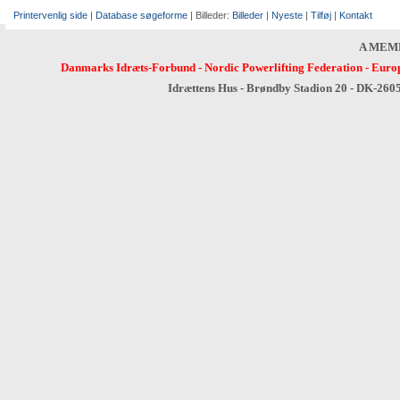
Printervenlig side
|
Database søgeforme
| Billeder:
Billeder
|
Nyeste
|
Tilføj
|
Kontakt
A MEM
Danmarks Idræts-Forbund
-
Nordic Powerlifting Federation
-
Europ
Idrættens Hus - Brøndby Stadion 20 - DK-260