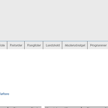
iste
Rekorder
Ranglister
Landshold
Masterudvalget
Programmer
 løftere