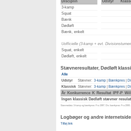
Disciplin
Udstyr
Klass
3-kamp
Squat
Bænk
Dødløft
Bænk, enkelt
Uofficielle (3-kamp + evt. Divisionsturn
Squat, enkelt
Dødløft, enkelt
Stævneresultater, Dødløft klass
Alle
Udstyr
Stævner:
3-kamp
|
Bænkpres
|
Di
Klassisk
Stævner:
3-kamp
|
Bænkpres
|
Di
År
Konkurrence
K
Resultat
IPF-P
Wil
Ingen klassisk Dødløft stævner resulat
Stævnedata: 3-kamp og bænkpres: Fra 1997. Div. bænkpres: Fra 2000. D
Logbøger og andre internetside
Tilføj link