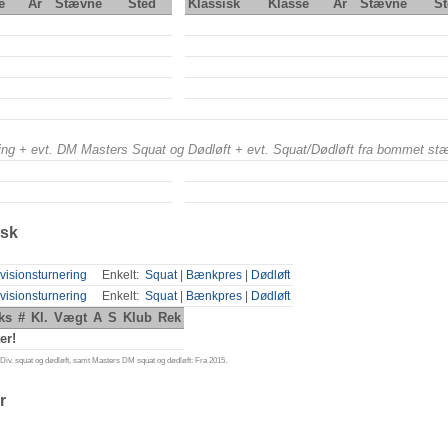
e
År
Stævne
Sted
Klassisk
Klasse
År
Stævne
St
ering + evt. DM Masters Squat og Dødløft + evt. Squat/Dødløft fra bommet st
isk
visionsturnering
Enkelt:
Squat
|
Bænkpres
|
Dødløft
visionsturnering
Enkelt:
Squat
|
Bænkpres
|
Dødløft
ks
#
Kl.
Vægt
A
S
Klub
Rek
er!
iv. squat og dødløft, samt Masters DM squat og dødløft: Fra 2015.
r